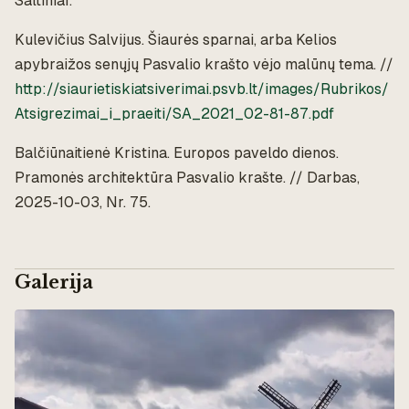
Šaltiniai:
Kulevičius Salvijus.
Šiaurės sparnai, arba Kelios
apybraižos senųjų Pasvalio krašto vėjo malūnų tema.
//
http://siaurietiskiatsiverimai.psvb.lt/images/Rubrikos/
Atsigrezimai_i_praeiti/SA_2021_02-81-87.pdf
Balčiūnaitienė Kristina.
Europos paveldo dienos.
Pramonės architektūra Pasvalio krašte
. // Darbas,
2025-10-03, Nr. 75.
Galerija