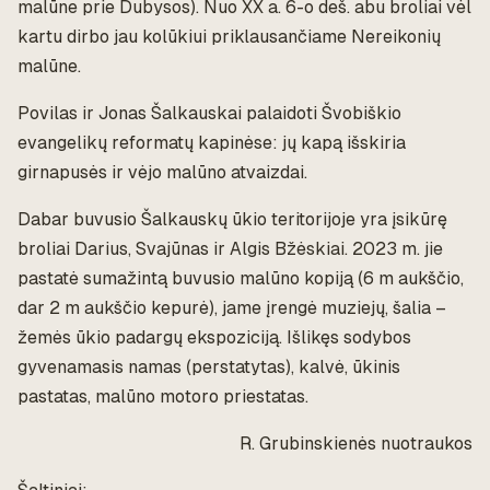
malūne prie Dubysos). Nuo XX a. 6-o deš. abu broliai vėl
kartu dirbo jau kolūkiui priklausančiame Nereikonių
malūne.
Povilas ir Jonas Šalkauskai palaidoti Švobiškio
evangelikų reformatų kapinėse: jų kapą išskiria
girnapusės ir vėjo malūno atvaizdai.
Dabar buvusio Šalkauskų ūkio teritorijoje yra įsikūrę
broliai Darius, Svajūnas ir Algis Bžėskiai. 2023 m. jie
pastatė sumažintą buvusio malūno kopiją (6 m aukščio,
dar 2 m aukščio kepurė), jame įrengė muziejų, šalia –
žemės ūkio padargų ekspoziciją. Išlikęs sodybos
gyvenamasis namas (perstatytas), kalvė, ūkinis
pastatas, malūno motoro priestatas.
R. Grubinskienės nuotraukos