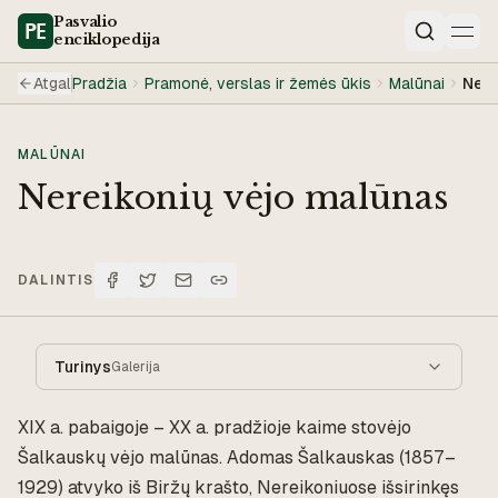
Pasvalio
enciklopedija
Paieška
Atgal
Pradžia
Pramonė, verslas ir žemės ūkis
Malūnai
Nere
MALŪNAI
Nereikonių vėjo malūnas
DALINTIS
Turinys
Galerija
XIX a. pabaigoje – XX a. pradžioje kaime stovėjo
Šalkauskų vėjo malūnas. Adomas Šalkauskas (1857–
1929) atvyko iš Biržų krašto, Nereikoniuose išsirinkęs