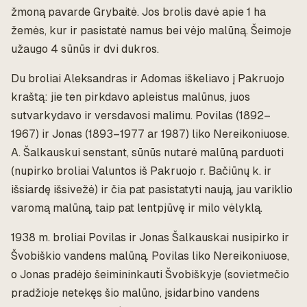
žmoną pavarde Grybaitė. Jos brolis davė apie 1 ha
žemės, kur ir pasistatė namus bei vėjo malūną. Šeimoje
užaugo 4 sūnūs ir dvi dukros.
Du broliai Aleksandras ir Adomas iškeliavo į Pakruojo
kraštą: jie ten pirkdavo apleistus malūnus, juos
sutvarkydavo ir versdavosi malimu. Povilas (1892–
1967) ir Jonas (1893–1977 ar 1987) liko Nereikoniuose.
A. Šalkauskui senstant, sūnūs nutarė malūną parduoti
(nupirko broliai Valuntos iš Pakruojo r. Bačiūnų k. ir
išsiardę išsivežė) ir čia pat pasistatyti naują, jau variklio
varomą malūną, taip pat lentpjūvę ir milo vėlyklą.
1938 m. broliai Povilas ir Jonas Šalkauskai nusipirko ir
Švobiškio vandens malūną. Povilas liko Nereikoniuose,
o Jonas pradėjo šeimininkauti Švobiškyje (sovietmečio
pradžioje netekęs šio malūno, įsidarbino vandens