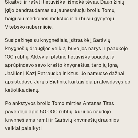
Skaityti ir rašyti lietuviškai išmokė tėvas. Daug žinių
įgijo bendraudamas su jaunesniuoju broliu Tomu,
baigusiu medicinos mokslus ir dirbusiu gydytoju
Vitebsko gubernijoje.
Susipažinęs su knygnešiais, įsitraukė į Garšvių
knygnešių draugijos veiklą, buvo jos narys ir paaukojo
100 rublių. Aktyviai platino lietuvišką spaudą, ja
aprūpindavo savo krašto knygnešius, tarp jų Igną
Jasilionį, Kazį Petrauską ir kitus. Jo namuose dažnai
apsistodavo Jurgis Bielinis, kartais čia praleisdavęs po
keliolika dienų.
Po ankstyvos brolio Tomo mirties Antanas Titas
paveldėjo apie 50 000 rublių, kuriuos naudojo
knygnešiams remti ir Garšvių knygnešių draugijos
veiklai palaikyti.