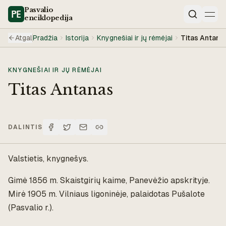
Pasvalio
enciklopedija
Paieška
Atgal
Pradžia
Istorija
Knygnešiai ir jų rėmėjai
Titas Antana
KNYGNEŠIAI IR JŲ RĖMĖJAI
Titas Antanas
DALINTIS
Valstietis, knygnešys.
Gimė 1856 m. Skaistgirių kaime, Panevėžio apskrityje.
Mirė 1905 m. Vilniaus ligoninėje, palaidotas Pušalote
(Pasvalio r.).