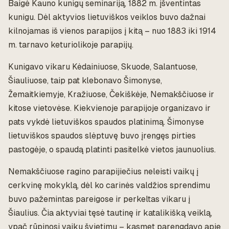
Baigė Kauno kunigų seminariją, 1882 m. įšventintas
kunigu. Dėl aktyvios lietuviškos veiklos buvo dažnai
kilnojamas iš vienos parapijos į kitą – nuo 1883 iki 1914
m. tarnavo keturiolikoje parapijų.
Kunigavo vikaru Kėdainiuose, Skuode, Salantuose,
Šiauliuose, taip pat klebonavo Šimonyse,
Žemaitkiemyje, Kražiuose, Čekiškėje, Nemakščiuose ir
kitose vietovėse. Kiekvienoje parapijoje organizavo ir
pats vykdė lietuviškos spaudos platinimą. Šimonyse
lietuviškos spaudos slėptuvę buvo įrengęs pirties
pastogėje, o spaudą platinti pasitelkė vietos jaunuolius.
Nemakščiuose ragino parapijiečius neleisti vaikų į
cerkvinę mokyklą, dėl ko carinės valdžios sprendimu
buvo pažemintas pareigose ir perkeltas vikaru į
Šiaulius. Čia aktyviai tęsė tautinę ir katalikišką veiklą,
ypač rūpinosi vaikų švietimu – kasmet parengdavo apie