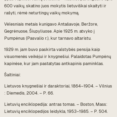
600 vaikų, skatino juos mokytis lietuviškai skaityti ir
rašyti, rėmė neturtingų vaikų mokymą.
Vėlesniais metais kunigavo Antašavoje, Beržore,
Gegrėnuose, Šiupyliuose. Apie 1925 m. atvyko į
Pumpėnus (Pasvalio r.), kur tarnavo altaristu.
1929 m. jam buvo paskirta valstybės pensija kaip
visuomenės veikėjui ir knygnešiui. Palaidotas Pumpėnų
kapinėse, kur jam pastatytas antkapinis paminklas.
Šaltiniai:
Lietuvos knygnešiai ir daraktoriai, 1864–1904. – Vilnius
: Diemedis, 2004. – P. 66.
Lietuvių enciklopedija: antras tomas. – Boston, Mass:
Lietuvių enciklopedijos leidykla, 1953–1985. – P. 504.