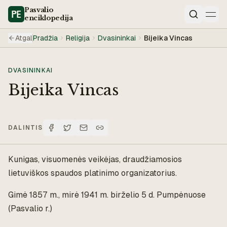
Pasvalio
enciklopedija
Paieška
Atgal
Pradžia
Religija
Dvasininkai
Bijeika Vincas
DVASININKAI
Bijeika Vincas
DALINTIS
Kunigas, visuomenės veikėjas, draudžiamosios
lietuviškos spaudos platinimo organizatorius.
Gimė 1857 m., mirė 1941 m. birželio 5 d. Pumpėnuose
(Pasvalio r.)