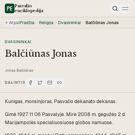
Pasvalio
enciklopedija
Paieška
Atgal
Pradžia
Religija
Dvasininkai
Balčiūnas Jonas
DVASININKAI
Balčiūnas Jonas
Jonas Balčiūnas
DALINTIS
Kunigas, monsinjoras, Pasvalio dekanato dekanas.
Gimė 1927 11 06 Pasvalyje. Mirė 2008 m. gegužės 2 d.
Marijampolės specialiuosiuose globos namuose.