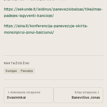
https://sekunde.lt/leidinys/paneveziobalsas/tikejimas-
padejes-isgyventi-kancioje/
https://aina.lt/konferencija-panevezyje-skirta-
monsinjorui-jonui-balciunui/
RAKTAŽODŽIAI
Kunigas
Pasvalys
Ankstesnis
straipsnis
Kitas
straipsnis
Dvasininkai
Banevičius Jonas