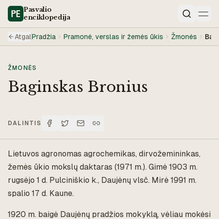
Pasvalio
enciklopedija
Paieška
Atgal
Pradžia
Pramonė, verslas ir žemės ūkis
Žmonės
Bag
ŽMONĖS
Baginskas Bronius
DALINTIS
Lietuvos agronomas agrochemikas, dirvožemininkas,
žemės ūkio mokslų daktaras (1971 m.). Gimė 1903 m.
rugsėjo 1 d. Pulciniškio k., Daujėnų vlsč. Mirė 1991 m.
spalio 17 d. Kaune.
1920 m. baigė Daujėnų pradžios mokyklą, vėliau mokėsi