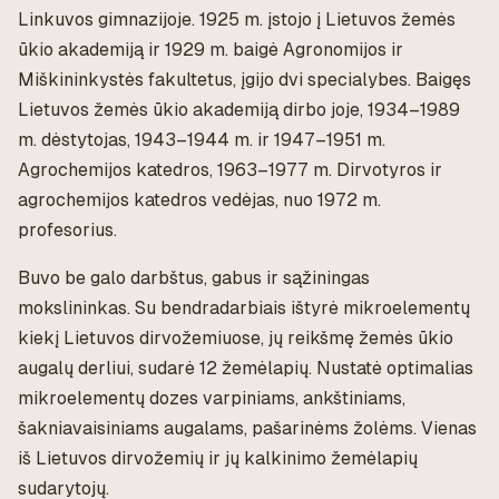
Linkuvos gimnazijoje. 1925 m. įstojo į Lietuvos žemės
ūkio akademiją ir 1929 m. baigė Agronomijos ir
Miškininkystės fakultetus, įgijo dvi specialybes. Baigęs
Lietuvos žemės ūkio akademiją dirbo joje, 1934–1989
m. dėstytojas, 1943–1944 m. ir 1947–1951 m.
Agrochemijos katedros, 1963–1977 m. Dirvotyros ir
agrochemijos katedros vedėjas, nuo 1972 m.
profesorius.
Buvo be galo darbštus, gabus ir sąžiningas
mokslininkas. Su bendradarbiais ištyrė mikroelementų
kiekį Lietuvos dirvožemiuose, jų reikšmę žemės ūkio
augalų derliui, sudarė 12 žemėlapių. Nustatė optimalias
mikroelementų dozes varpiniams, ankštiniams,
šakniavaisiniams augalams, pašarinėms žolėms. Vienas
iš Lietuvos dirvožemių ir jų kalkinimo žemėlapių
sudarytojų.