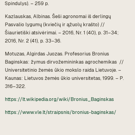
Spindulys). – 259 p.
Kazlauskas, Albinas.
Šeši agronomai iš derlingų
Pasvalio lygumų (kviečių ir ąžuolų krašto)
//
Šiaurietiški atsivėrimai. – 2016, Nr. 1 (40), p. 31–34;
2016, Nr. 2 (41), p. 33–36.
Motuzas, Algirdas Juozas.
Profesorius Bronius
Baginskas: žymus dirvožemininkas agrochemikas
//
Universitetinio žemės ūkio mokslo raida Lietuvoje. –
Kaunas: Lietuvos žemės ūkio universitetas, 1999. – P.
316–322.
https://lt.wikipedia.org/wiki/Bronius_Baginskas
https://www.vle.lt/straipsnis/bronius-baginskas/