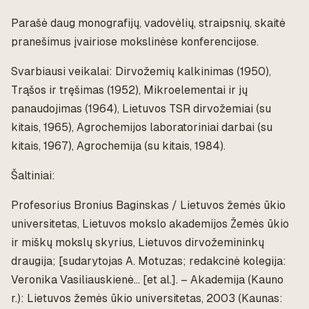
Parašė daug monografijų, vadovėlių, straipsnių, skaitė
pranešimus įvairiose mokslinėse konferencijose.
Svarbiausi veikalai: Dirvožemių kalkinimas (1950),
Trąšos ir tręšimas (1952), Mikroelementai ir jų
panaudojimas (1964), Lietuvos TSR dirvožemiai (su
kitais, 1965), Agrochemijos laboratoriniai darbai (su
kitais, 1967), Agrochemija (su kitais, 1984).
Šaltiniai:
Profesorius Bronius Baginskas / Lietuvos žemės ūkio
universitetas, Lietuvos mokslo akademijos Žemės ūkio
ir miškų mokslų skyrius, Lietuvos dirvožemininkų
draugija; [sudarytojas A. Motuzas; redakcinė kolegija:
Veronika Vasiliauskienė… [et al.]. – Akademija (Kauno
r.): Lietuvos žemės ūkio universitetas, 2003 (Kaunas: