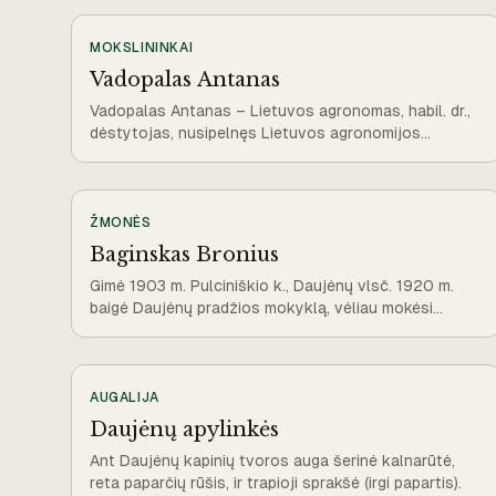
MOKSLININKAI
Vadopalas Antanas
Vadopalas Antanas – Lietuvos agronomas, habil. dr.,
dėstytojas, nusipelnęs Lietuvos agronomijos
mokslui.
ŽMONĖS
Baginskas Bronius
Gimė 1903 m. Pulciniškio k., Daujėnų vlsč. 1920 m.
baigė Daujėnų pradžios mokyklą, vėliau mokėsi
Linkuvos gimnazijoje.
AUGALIJA
Daujėnų apylinkės
Ant Daujėnų kapinių tvoros auga šerinė kalnarūtė,
reta paparčių rūšis, ir trapioji sprakšė (irgi papartis).