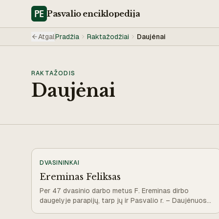
Pasvalio
enciklopedija
Atgal
Pradžia
Raktažodžiai
Daujėnai
RAKTAŽODIS
Daujėnai
DVASININKAI
Ereminas Feliksas
Per 47 dvasinio darbo metus F. Ereminas dirbo
daugelyje parapijų, tarp jų ir Pasvalio r. – Daujėnuose
ir Skrebotiškyje. Pasaulio Tautų Teisuoli.