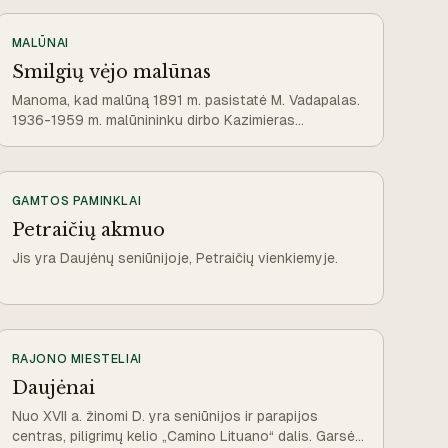
MALŪNAI
Smilgių vėjo malūnas
Manoma, kad malūną 1891 m. pasistatė M. Vadapalas.
1936-1959 m. malūnininku dirbo Kazimieras
Krasauskas.
GAMTOS PAMINKLAI
Petraičių akmuo
Jis yra Daujėnų seniūnijoje, Petraičių vienkiemyje.
RAJONO MIESTELIAI
Daujėnai
Nuo XVII a. žinomi D. yra seniūnijos ir parapijos
centras, piligrimų kelio „Camino Lituano“ dalis. Garsėja