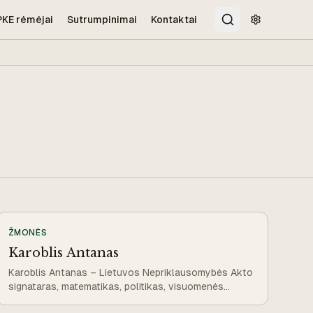
PKE rėmėjai
Sutrumpinimai
Kontaktai
Paieška
Pritaikymo 
ŽMONĖS
Karoblis Antanas
Karoblis Antanas – Lietuvos Nepriklausomybės Akto
signataras, matematikas, politikas, visuomenės
veikėjas.