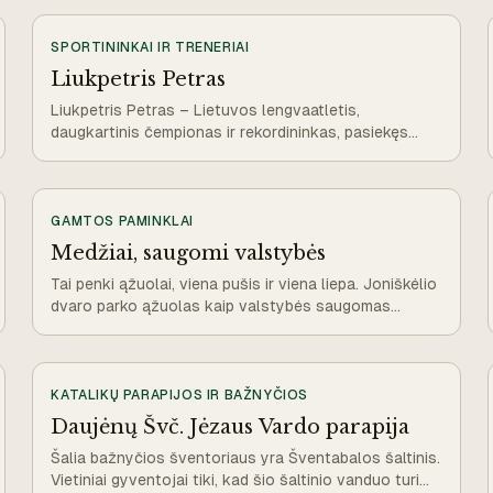
SPORTININKAI IR TRENERIAI
Liukpetris Petras
Liukpetris Petras – Lietuvos lengvaatletis,
daugkartinis čempionas ir rekordininkas, pasiekęs
reikšmingų rezultatų sprinto rungtyse.
GAMTOS PAMINKLAI
Medžiai, saugomi valstybės
Tai penki ąžuolai, viena pušis ir viena liepa. Joniškėlio
dvaro parko ąžuolas kaip valstybės saugomas
įregistruotas 2022 m.
KATALIKŲ PARAPIJOS IR BAŽNYČIOS
Daujėnų Švč. Jėzaus Vardo parapija
Šalia bažnyčios šventoriaus yra Šventabalos šaltinis.
Vietiniai gyventojai tiki, kad šio šaltinio vanduo turi