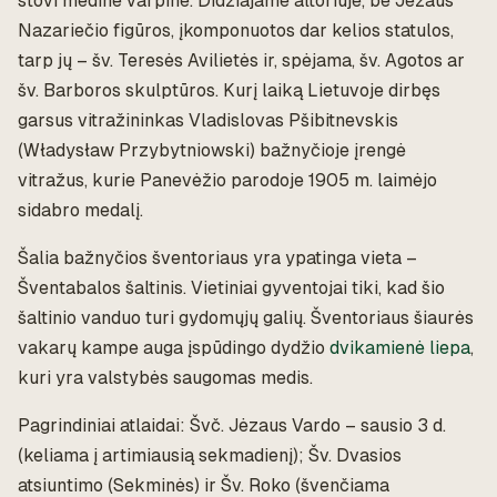
stovi medinė varpinė. Didžiajame altoriuje, be Jėzaus
Nazariečio figūros, įkomponuotos dar kelios statulos,
tarp jų – šv. Teresės Avilietės ir, spėjama, šv. Agotos ar
šv. Barboros skulptūros. Kurį laiką Lietuvoje dirbęs
garsus vitražininkas Vladislovas Pšibitnevskis
(Władysław Przybytniowski) bažnyčioje įrengė
vitražus, kurie Panevėžio parodoje 1905 m. laimėjo
sidabro medalį.
Šalia bažnyčios šventoriaus yra ypatinga vieta –
Šventabalos šaltinis. Vietiniai gyventojai tiki, kad šio
šaltinio vanduo turi gydomųjų galių. Šventoriaus šiaurės
vakarų kampe auga įspūdingo dydžio
dvikamienė liepa
,
kuri yra valstybės saugomas medis.
Pagrindiniai atlaidai: Švč. Jėzaus Vardo – sausio 3 d.
(keliama į artimiausią sekmadienį); Šv. Dvasios
atsiuntimo (Sekminės) ir Šv. Roko (švenčiama