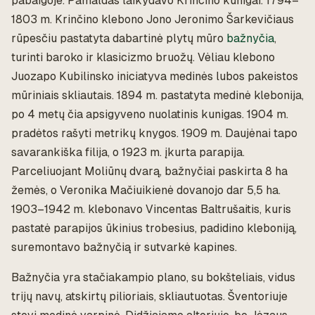
pabaigoje. Pamaldas laikydavo Krinčino kunigai. 1794–
1803 m. Krinčino klebono Jono Jeronimo Šarkevičiaus
rūpesčiu pastatyta dabartinė plytų mūro
bažnyčia
,
turinti baroko ir klasicizmo bruožų. Vėliau klebono
Juozapo Kubilinsko iniciatyva medinės lubos pakeistos
mūriniais skliautais. 1894 m. pastatyta medinė klebonija,
po 4 metų čia apsigyveno nuolatinis kunigas. 1904 m.
pradėtos rašyti metrikų knygos. 1909 m. Daujėnai tapo
savarankiška filija, o 1923 m. įkurta parapija.
Parceliuojant Moliūnų dvarą, bažnyčiai paskirta 8 ha
žemės, o Veronika Mačiuikienė dovanojo dar 5,5 ha.
1903–1942 m. klebonavo Vincentas Baltrušaitis, kuris
pastatė parapijos ūkinius trobesius, padidino kleboniją,
suremontavo bažnyčią ir sutvarkė kapines.
Bažnyčia yra stačiakampio plano, su bokšteliais, vidus
trijų navų, atskirtų pilioriais, skliautuotas. Šventoriuje