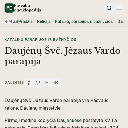
Pasvalio
enciklopedija
Paieška
Atgal
Pradžia
Religija
Katalikų parapijos ir bažnyčios
Daujė
KATALIKŲ PARAPIJOS IR BAŽNYČIOS
Daujėnų Švč. Jėzaus Vardo
parapija
DALINTIS
Daujėnų Švč. Jėzaus Vardo parapija yra Pasvalio
rajone, Daujėnų miestelyje.
Pirmoji medinė koplyčia
Daujėnuose
pastatyta XVII a.