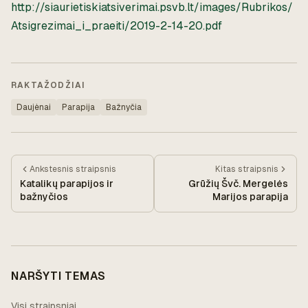
http://siaurietiskiatsiverimai.psvb.lt/images/Rubrikos/
Atsigrezimai_i_praeiti/2019-2-14-20.pdf
RAKTAŽODŽIAI
Daujėnai
Parapija
Bažnyčia
Ankstesnis
straipsnis
Kitas
straipsnis
Katalikų parapijos ir
Grūžių Švč. Mergelės
bažnyčios
Marijos parapija
NARŠYTI TEMAS
Visi straipsniai