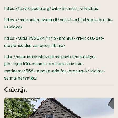
https://lt.wikipedia.org/wiki/Bronius_Krivickas
https://maironiomuziejus.lt/post-t-exhibit/apie-broniu-
krivicka/
https://aidai.lt/2024/11/19/bronius-krivickas-bet-
stoviu-isdidus-as-pries-likima/
http://siaurietiskiatsiverimai.psvb.lt/sukaktys-
jubiliejai/100-osioms-broniaus-krivicko-
metinems/558-talacka-adolfas-bronius-krivickas-
seima-pervalkai
Galerija