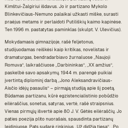
Kimštui-Žalgiriui išdavus. Jo ir partizano Mykolo
Blinkevičiaus-Nemuno palaikai užkasti miške, surasti
praėjus metams ir perlaidoti Putiliškių kaimo kapinėse.
Ten 1996 m. pastatytas paminklas (skulpt. V. Ulevičius).
Mokydamasis gimnazijoje, rašė feljetonus,
studijuodamas reiškėsi kaip kritikas, novelistas ir
dramaturgas, bendradarbiavo žurnaluose „Naujoji
Romuva“, laikraščiuose „Darbininkas“, „XX amžius“,
paskelbė savo apsakymų. 1944 m. parengė puikiai
įvertintą diplominį darbą „Jono Aleksandravičiaus-
Aisčio idėjų pasaulis“ – pirmąją studiją apie šį poetą.
Būdamas partizanu, kūrė egzistencialistinio pobūdžio
eilėraščius, sonetus, satyras, vertė, rašė straipsnius.
Vienas pirmųjų išvertė apie 80 J. V. Gėtės eilėraščių. Jo
paties poezija plito nuorašais, spausdinta partizanų
leidiniuose. Pats sudarė rinkinius „Už didžią tiesą“, „Po