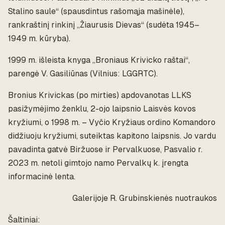
Stalino saule“ (spausdintus rašomąja mašinėle),
rankraštinį rinkinį „Žiaurusis Dievas“ (sudėta 1945–
1949 m. kūryba).
1999 m. išleista knyga „Broniaus Krivicko raštai“,
parengė V. Gasiliūnas (Vilnius: LGGRTC).
Bronius Krivickas (po mirties) apdovanotas LLKS
pasižymėjimo ženklu, 2-ojo laipsnio Laisvės kovos
kryžiumi, o 1998 m. – Vyčio Kryžiaus ordino Komandoro
didžiuoju kryžiumi, suteiktas kapitono laipsnis. Jo vardu
pavadinta gatvė Biržuose ir Pervalkuose, Pasvalio r.
2023 m. netoli gimtojo namo Pervalkų k. įrengta
informacinė lenta.
Galerijoje R. Grubinskienės nuotraukos
Šaltiniai: