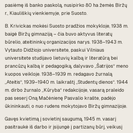
pasiėmę iš banko paskolą, nusipirko 80 ha žemės Biržų
r., Kiauliškių vienkiemyje, prie Suosto.
B. Krivickas mokėsi Suosto pradžios mokykloje, 1938 m.
baigė Biržų gimnaziją – čia buvo aktyvus literatų
būrelio, ateitininkų organizacijos narys. 1938–1943 m.
Vytauto Didžiojo universitete, paskui Vilniaus
universitete studijavo lietuvių kalbą ir literatūrą bei
prancūzų kalbą ir pedagogiką, dalyvavo „Šatrijos“ meno
kuopos veikloje. 1938–1939 m. redagavo žurnalą
„Ateitis“, 1939–1940 m. laikraštį „Studentų dienos“. 1944
m. dirbo žurnalo „Kūryba“ redakcijoje, vasarą praleido
pas seserį Oną Mačėnienę Pasvalio krašte, padėjo
ūkininkauti, o nuo rudens mokytojavo Biržų gimnazijoje.
Gavęs kvietimą į sovietinį saugumą, 1945 m. vasarį
pasitraukė iš darbo ir įsijungė į partizanų būrį, veikusį