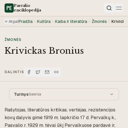
Pasvalio
enciklopedija
Paieška
Atgal
Pradžia
Kultūra
Kalba ir literatūra
Žmonės
Krivicka
ŽMONĖS
Krivickas Bronius
DALINTIS
Turinys
Galerija
Rašytojas, literatūros kritikas, vertėjas, rezistencijos
kovų dalyvis gimė 1919 m. lapkričio 17 d. Pervalkų k.,
Pasvalio r. 1929 m. tėvai ūkį Pervalkuose pardavė ir,