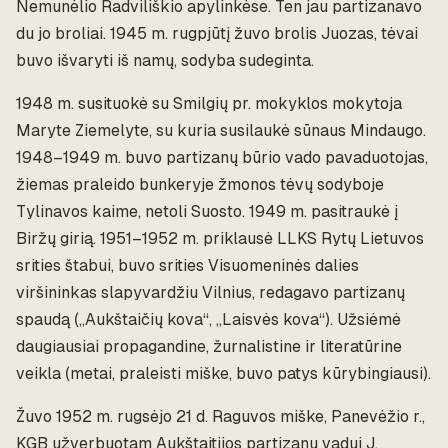
Nemunėlio Radviliškio apylinkėse. Ten jau partizanavo
du jo broliai. 1945 m. rugpjūtį žuvo brolis Juozas, tėvai
buvo išvaryti iš namų, sodyba sudeginta.
1948 m. susituokė su Smilgių pr. mokyklos mokytoja
Maryte Ziemelyte, su kuria susilaukė sūnaus Mindaugo.
1948–1949 m. buvo partizanų būrio vado pavaduotojas,
žiemas praleido bunkeryje žmonos tėvų sodyboje
Tylinavos kaime, netoli Suosto. 1949 m. pasitraukė į
Biržų girią. 1951–1952 m. priklausė LLKS Rytų Lietuvos
srities štabui, buvo srities Visuomeninės dalies
viršininkas slapyvardžiu Vilnius, redagavo partizanų
spaudą („Aukštaičių kova“, „Laisvės kova“). Užsiėmė
daugiausiai propagandine, žurnalistine ir literatūrine
veikla (metai, praleisti miške, buvo patys kūrybingiausi).
Žuvo 1952 m. rugsėjo 21 d. Raguvos miške, Panevėžio r.,
KGB užverbuotam Aukštaitijos partizanų vadui J.