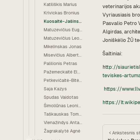
Katiliškis Marius
veterinarijos ak
Krivickas Bronius
Vyriausiasis br
Kuosaitė-Jašinskienė Elena
Pasvalio Petro V
Matuzevičius Eugenijus
Algirdas, archit
Matuzevičius Leonardas
Joniškėlio ŽŪ t
Mikelinskas Jonas
Šaltiniai:
Misevičius Albertas Vytautas
Palilionis Petras
h
ttp://siauriet
Pažemeckaitė Elvyra
teviskes-artum
Petkevičaitė-Bitė Gabrielė
https://www.ll
Saja Kazys
Spudas Vaidotas
https://lt.wik
Šimoliūnas Leonidas
Taškauskas Tomas
Vienažindys Antanas
Žagrakalytė Agnė
Ankstesnis
s