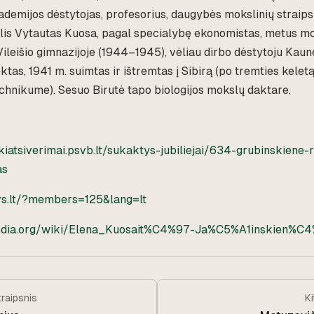
ademijos dėstytojas, profesorius, daugybės mokslinių straips
olis Vytautas Kuosa, pagal specialybę ekonomistas, metus 
ileišio gimnazijoje (1944–1945), vėliau dirbo dėstytoju Kaune
ektas, 1941 m. suimtas ir ištremtas į Sibirą (po tremties kelet
echnikume). Sesuo Birutė tapo biologijos mokslų daktare.
iskiatsiverimai.psvb.lt/sukaktys-jubiliejai/634-grubinskiene
as
vs.lt/?members=125&lang=lt
ipedia.org/wiki/Elena_Kuosait%C4%97-Ja%C5%A1inskien%C
traipsnis
K