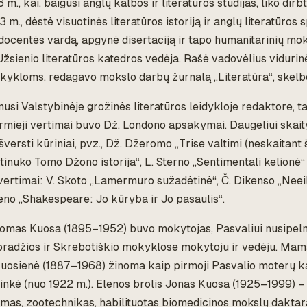
., kai, baigusi anglų kalbos ir literatūros studijas, liko dirbt
3 m., dėstė visuotinės literatūros istoriją ir anglų literatūros
docentės vardą, apgynė disertaciją ir tapo humanitarinių mo
Užsienio literatūros katedros vedėja. Rašė vadovėlius vidurin
ykloms, redagavo mokslo darbų žurnalą „Literatūra“, skelbė
nusi Valstybinėje grožinės literatūros leidykloje redaktore, ta
rmieji vertimai buvo Dž. Londono apsakymai. Daugeliui skaity
išversti kūriniai, pvz., Dž. Džeromo „Trise valtimi (neskaitant 
inuko Tomo Džono istorija“, L. Sterno „Sentimentali kelionė“ i
 vertimai: V. Skoto „Lamermuro sužadėtinė“, Č. Dikenso „Neei
eno „Shakespeare: Jo kūryba ir Jo pasaulis“.
omas Kuosa (1895–1952) buvo mokytojas, Pasvaliui nusipel
pradžios ir Skrebotiškio mokyklose mokytoju ir vedėju. Mam
Kuosienė (1887–1968) žinoma kaip pirmoji Pasvalio moterų ka
ninkė (nuo 1922 m.). Elenos brolis Jonas Kuosa (1925–1999) 
mas, zootechnikas, habilituotas biomedicinos mokslų daktar