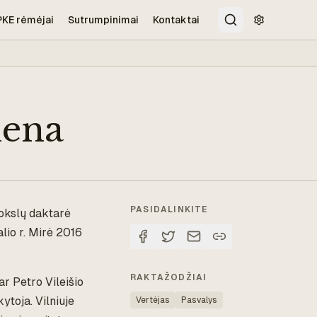
PKE rėmėjai
Sutrumpinimai
Kontaktai
Paieška
Pritaikymo 
lena
PASIDALINKITE
mokslų daktarė
lio r. Mirė 2016
RAKTAŽODŽIAI
r Petro Vileišio
ytoja. Vilniuje
Vertėjas
Pasvalys