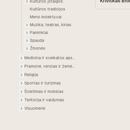
Krivickas Bro
Kultūros įstaigos
Kultūros tradicijos
Meno kolektyvai
Muzika, teatras, kinas
Paminklai
Spauda
Žmonės
Medicina ir sveikatos apsauga
Pramonė, verslas ir žemės ūkis
Religija
Sportas ir turizmas
Švietimas ir mokslas
Teritorija ir valdymas
Visuomenė