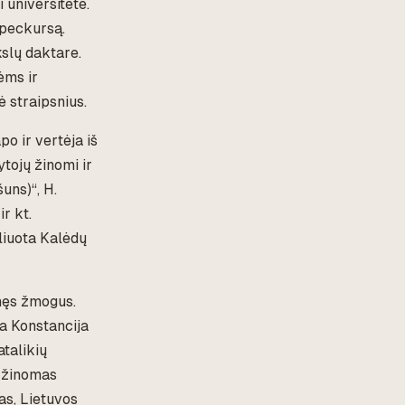
i universitete.
 speckursą.
kslų daktare.
ėms ir
 straipsnius.
po ir vertėja iš
tojų žinomi ir
šuns)“, H.
r kt.
liuota Kalėdų
nęs žmogus.
a Konstancija
talikių
– žinomas
as, Lietuvos