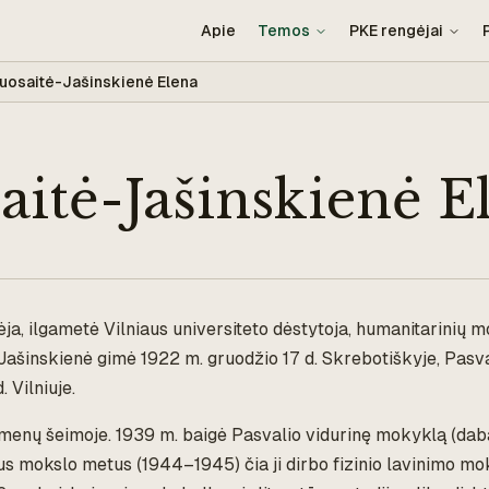
Apie
Temos
PKE rengėjai
uosaitė-Jašinskienė Elena
aitė-Jašinskienė E
ėja, ilgametė Vilniaus universiteto dėstytoja, humanitarinių 
Jašinskienė gimė 1922 m. gruodžio 17 d. Skrebotiškyje, Pasva
. Vilniuje.
menų šeimoje. 1939 m. baigė Pasvalio vidurinę mokyklą (daba
us mokslo metus (1944–1945) čia ji dirbo fizinio lavinimo mok