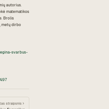
nių autorius.
mokė matematikos
. Brolis
ą metų dirbo
-regina-svarbus-
4%97
itas
straipsnis