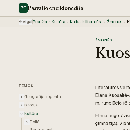
Pasvalio
enciklopedija
Atgal
Pradžia
Kultūra
Kalba ir literatūra
Žmonės
K
ŽMONĖS
Kuos
TEMOS
Literatūros vert
Elena Kuosaitė-
Geografija ir gamta
m. rugpjūčio 16 d
Istorija
Kultūra
Elena augo 7 as
Dailė
gimnazija). Vien
Gastronomija