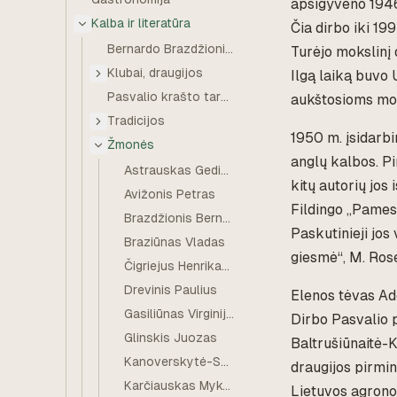
apsigyveno 1946 m
Kalba ir literatūra
Čia dirbo iki 199
Bernardo Brazdžionio literatūros premija
Turėjo mokslinį 
Klubai, draugijos
Ilgą laiką buvo 
Pasvalio krašto tarmė
aukštosioms mok
Tradicijos
1950 m. įsidarbi
Žmonės
anglų kalbos. Pi
Astrauskas Gediminas
kitų autorių jos 
Avižonis Petras
Fildingo „Pamest
Brazdžionis Bernardas
Paskutinieji jos
Braziūnas Vladas
giesmė“, M. Ros
Čigriejus Henrikas Algis
Drevinis Paulius
Elenos tėvas Ad
Gasiliūnas Virginijus
Dirbo Pasvalio 
Glinskis Juozas
Baltrušiūnaitė-
Kanoverskytė-Sučylienė Anastazija
draugijos pirmi
Karčiauskas Mykolas
Lietuvos agrono