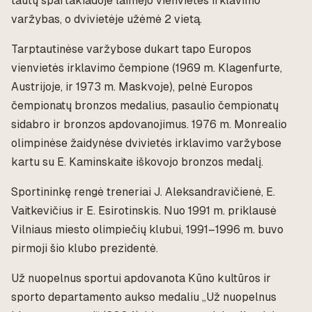
tautų spartakiadoje laimėjo vienvietės irklavimo
varžybas, o dvivietėje užėmė 2 vietą.
Tarptautinėse varžybose dukart tapo Europos
vienvietės irklavimo čempione (1969 m. Klagenfurte,
Austrijoje, ir 1973 m. Maskvoje), pelnė Europos
čempionatų bronzos medalius, pasaulio čempionatų
sidabro ir bronzos apdovanojimus. 1976 m. Monrealio
olimpinėse žaidynėse dvivietės irklavimo varžybose
kartu su E. Kaminskaite iškovojo bronzos medalį.
Sportininkę rengė treneriai J. Aleksandravičienė, E.
Vaitkevičius ir E. Esirotinskis. Nuo 1991 m. priklausė
Vilniaus miesto olimpiečių klubui, 1991–1996 m. buvo
pirmoji šio klubo prezidentė.
Už nuopelnus sportui apdovanota Kūno kultūros ir
sporto departamento aukso medaliu „Už nuopelnus