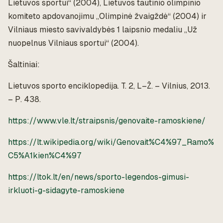
Lietuvos sportui“ (2004), Lietuvos tautinio olimpinio
komiteto apdovanojimu „Olimpinė žvaigždė“ (2004) ir
Vilniaus miesto savivaldybės 1 laipsnio medaliu „Už
nuopelnus Vilniaus sportui“ (2004).
Šaltiniai:
Lietuvos sporto enciklopedija. T. 2, L–Ž. – Vilnius, 2013.
– P. 438.
https://www.vle.lt/straipsnis/genovaite-ramoskiene/
https://lt.wikipedia.org/wiki/Genovait%C4%97_Ramo%
C5%A1kien%C4%97
https://ltok.lt/en/news/sporto-legendos-gimusi-
irkluoti-g-sidagyte-ramoskiene