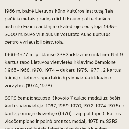
1966 m. baigė Lietuvos kūno kultūros institutą. Tais
pačiais metais pradėjo dirbti Kauno politechnikos
instituto Fizinio auklėjimo katedroje dėstytoja. 1988–
2000 m. buvo Vilniaus universiteto Kūno kultūros
centro vyriausioji dėstytoja.
1966–1977 m. priklausė SSRS irklavimo rinktinei. Net 9
kartus tapo Lietuvos vienvietės irklavimo čempione
(1965–1968, 1970, 1974 – dukart, 1975, 1977), 2 kartus
laimėjo Lietuvos spartakiadų vienvietės irklavimo
varžybas (1974, 1978).
SSRS čempionatuose iškovojo 7 aukso medalius: šešis
kartus vienvietėje (1967, 1969, 1970, 1972, 1974, 1975) ir
kartą porinėje dvivietėje (1976). Taip pat tapo 5 kartus
vicečempione ir pelnė bronzos medalį. 1975 m. SSRS