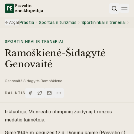
Pasvalio
enciklopedija
Paieška
Atgal
Pradžia
Sportas ir turizmas
Sportininkai ir treneriai
R
SPORTININKAI IR TRENERIAI
Ramoškienė-Šidagytė
Genovaitė
Genovaitė Šidagytė-Ramoškienė
DALINTIS
Irkluotoja, Monrealio olimpinių žaidynių bronzos
medalio laimėtoja.
Gimė 1945 m. gegužės 12 d. Dičiūnų kaime (Pasvalio r.).