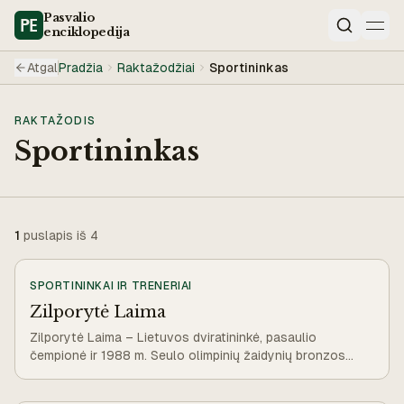
Pasvalio
enciklopedija
Paieška
Atgal
Pradžia
Raktažodžiai
Sportininkas
RAKTAŽODIS
Sportininkas
1
puslapis iš
4
SPORTININKAI IR TRENERIAI
Zilporytė Laima
Zilporytė Laima – Lietuvos dviratininkė, pasaulio
čempionė ir 1988 m. Seulo olimpinių žaidynių bronzos
medalio laimėtoja