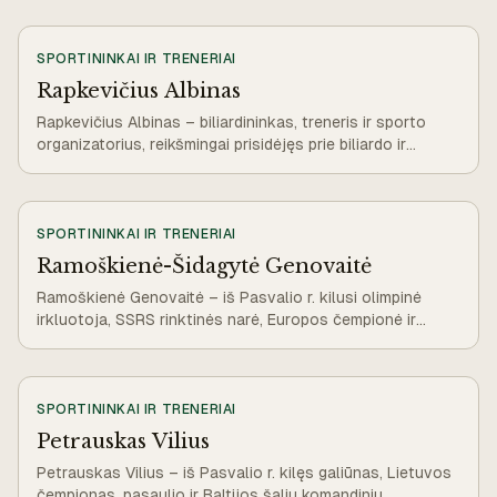
SPORTININKAI IR TRENERIAI
Rapkevičius Albinas
Rapkevičius Albinas – biliardininkas, treneris ir sporto
organizatorius, reikšmingai prisidėjęs prie biliardo ir
sportinės žūklės plėtros Lietuvoje
SPORTININKAI IR TRENERIAI
Ramoškienė-Šidagytė Genovaitė
Ramoškienė Genovaitė – iš Pasvalio r. kilusi olimpinė
irkluotoja, SSRS rinktinės narė, Europos čempionė ir
ilgametė kūno kultūros dėstytoja.
SPORTININKAI IR TRENERIAI
Petrauskas Vilius
Petrauskas Vilius – iš Pasvalio r. kilęs galiūnas, Lietuvos
čempionas, pasaulio ir Baltijos šalių komandinių