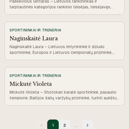
Paškevičius Gintaras – Lietuvos rankininkas ir
tarptautinės kategorijos rankinio teisėjas, teisėjavęs
Europos ir pasaulio čempionatuose.
SPORTININKAI IR TRENERIAI
Naginskaitė Laura
Naginskaitė Laura – Lietuvos imtynininkė ir dziudo
sportininkė, Europos ir Lietuvos čempionatų prizininkė,
jaunimo varžybų medalio laimėtoja.
SPORTININKAI IR TRENERIAI
Mickutė Violeta
Mickutė Violeta – Shotokan karatė sportininkė, pasaulio
čempionė, Baltijos šalių varžybų prizininkė, turinti aukštus
Dan laipsnius.
1
2
…