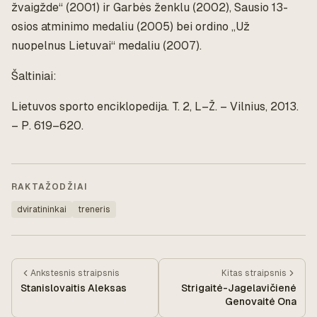
žvaigžde“ (2001) ir Garbės ženklu (2002), Sausio 13-
osios atminimo medaliu (2005) bei ordino „Už
nuopelnus Lietuvai“ medaliu (2007).
Šaltiniai:
Lietuvos sporto enciklopedija. T. 2, L–Ž. – Vilnius, 2013.
– P. 619–620.
RAKTAŽODŽIAI
dviratininkai
treneris
Ankstesnis
straipsnis
Kitas
straipsnis
Stanislovaitis Aleksas
Strigaitė-Jagelavičienė
Genovaitė Ona