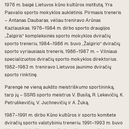
1976 m. baigė Lietuvos kūno kultūros institutą. Yra
Pasvalio sporto mokyklos auklėtinis. Pirmasis treneris
– Antanas Daubaras, vėliau treniravo Arūnas
Kazlauskas. 1976–1984 m. dirbo sporto draugijos
„Žalgiris“ kompleksinės sporto mokyklos dviračių
sporto treneriu, 1984–1986 m. buvo „Žalgirio“ dviračių
sporto vyriausiasis treneris, 1986–1987 m. – Vilniaus
specializuotos dviračių sporto mokyklos direktorius.
1982–1983 m. treniravo Lietuvos jaunimo dviračių
sporto rinktinę.
Parengė ne vieną aukšto meistriškumo sportininką,
tarp jų – SSRS sporto meistrus V. Busilą, R. Lekevičių, K.
Petruškevičių, V. Juchnevičių ir A. Žuką.
1987–1991 m. dirbo Kūno kultūros ir sporto komitete
dviračių sporto valstybiniu treneriu. 1991–1993 m. buvo