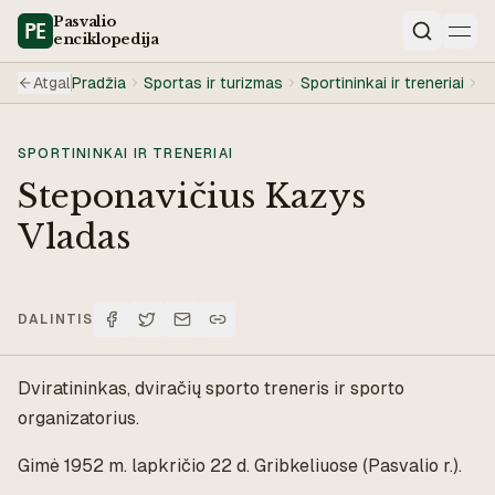
Pasvalio
enciklopedija
Paieška
Atgal
Pradžia
Sportas ir turizmas
Sportininkai ir treneriai
S
SPORTININKAI IR TRENERIAI
Steponavičius Kazys
Vladas
DALINTIS
Dviratininkas, dviračių sporto treneris ir sporto
organizatorius.
Gimė 1952 m. lapkričio 22 d. Gribkeliuose (Pasvalio r.).