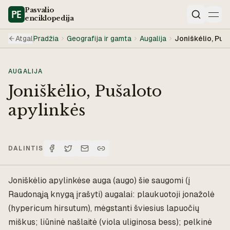
Pasvalio
enciklopedija
Paieška
Atgal
Pradžia
Geografija ir gamta
Augalija
Joniškėlio, Puš
AUGALIJA
Joniškėlio, Pušaloto
apylinkės
DALINTIS
Joniškėlio apylinkėse auga (augo) šie saugomi (į
Raudonąją knygą įrašyti) augalai: plaukuotoji jonažolė
(hypericum hirsutum), mėgstanti šviesius lapuočių
miškus; liūninė našlaitė (viola uliginosa bess); pelkinė