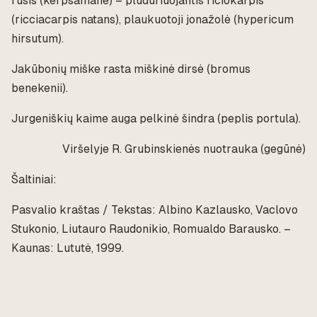
rūšis (kerpsamanė) – plūduriuojantis ričiokarpis
(ricciacarpis natans), plaukuotoji jonažolė (hypericum
hirsutum).
Jakūbonių miške rasta miškinė dirsė (bromus
benekenii).
Jurgeniškių kaime auga pelkinė šindra (peplis portula).
Viršelyje R. Grubinskienės nuotrauka (gegūnė)
Šaltiniai:
Pasvalio kraštas / Tekstas: Albino Kazlausko, Vaclovo
Stukonio, Liutauro Raudonikio, Romualdo Barausko. –
Kaunas: Lututė, 1999.