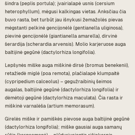
šindra (peplis portula); įvairialapė usnis (cersium
heterophyllum), mėgusi kalkingas vietas. Anksčiau čia
buvo rasta, bet turbūt jau išnykusi žemažolės pievas
mėgstanti pelkinė gencijonėlė (gentianella uliginosa),
pievinė gencijonėlė (giantianella amarella), dirvinė
šerardija (scherardia arvensis). Molio karjeruose auga
baltijinė gegūnė (dactylorhiza longifolia).
Lepšynės miške auga miškinė dirsė (bromus benekenii),
retažiedė miglė (poa remota), plačialapė klumpaitė
(cypripedium calceolus) – gegužraibinių šeimos
augalas, baltijinė gegūnė (dactylorhiza longifolia) ir
dėmėtoji gegūnė (dactylorhiza maculata). Čia rasta ir
miškinė varnalėša (artium memorasum).
Girelės miške ir pamiškės pievose auga baltijinė gegūnė
(dactylorhiza longifolia); miške gausiai auga samanų