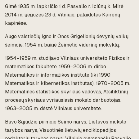
Gimė 1935 m. lapkričio 1 d. Pasvalio r. Iciūnų k. Mirė
2014 m. gegužės 23 d. Vilniuje, palaidotas Kairėnų
kapinėse.
Augo valstiečių Igno ir Onos Grigelionių devynių vaikų
šeimoje. 1954 m. baigė Žeimelio vidurinę mokyklą.
1954–1959 m. studijavo Vilniaus universiteto Fizikos ir
matematikos fakultete. 1959–2006 m. dirbo
Matematikos ir informatikos institute (iki 1990
Matematikos ir kibernetikos institutas), 1970–2005 m.
Matematinės statistikos skyriaus vadovas, Atsitiktinių
procesų skyriaus vyriausiasis mokslo darbuotojas.
1963–2005 m. dėstė Vilniaus universitete.
Buvo Sąjūdžio pirmojo Seimo narys, Lietuvos mokslo
tarybos narys, Visuotinės lietuvių enciklopedijos
redaktorių tarybos narys, Vilniuje gyvenančių Pasvalio