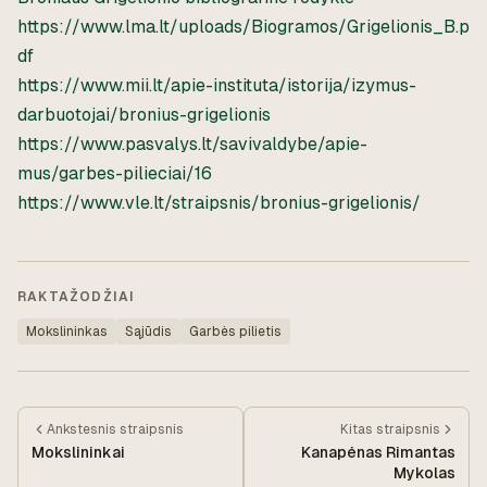
https://www.lma.lt/uploads/Biogramos/Grigelionis_B.p
df
https://www.mii.lt/apie-instituta/istorija/izymus-
darbuotojai/bronius-grigelionis
https://www.pasvalys.lt/savivaldybe/apie-
mus/garbes-pilieciai/16
https://www.vle.lt/straipsnis/bronius-grigelionis/
RAKTAŽODŽIAI
Mokslininkas
Sąjūdis
Garbės pilietis
Ankstesnis
straipsnis
Kitas
straipsnis
Mokslininkai
Kanapėnas Rimantas
Mykolas