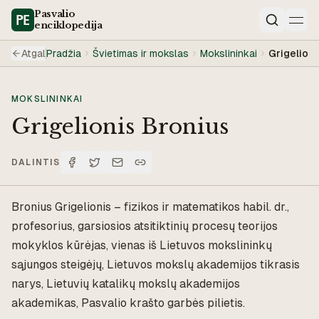
Pasvalio
enciklopedija
Paieška
Atgal
Pradžia
Švietimas ir mokslas
Mokslininkai
Grigelioni
MOKSLININKAI
Grigelionis Bronius
DALINTIS
Bronius Grigelionis – fizikos ir matematikos habil. dr.,
profesorius, garsiosios atsitiktinių procesų teorijos
mokyklos kūrėjas, vienas iš Lietuvos mokslininkų
sąjungos steigėjų, Lietuvos mokslų akademijos tikrasis
narys, Lietuvių katalikų mokslų akademijos
akademikas, Pasvalio krašto garbės pilietis.