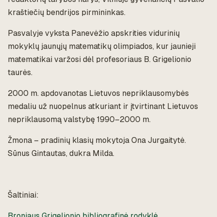
kraštiečių bendrijos pirmininkas.
Pasvalyje vyksta Panevėžio apskrities vidurinių
mokyklų jaunųjų matematikų olimpiados, kur jaunieji
matematikai varžosi dėl profesoriaus B. Grigelionio
taurės.
2000 m. apdovanotas Lietuvos nepriklausomybės
medaliu už nuopelnus atkuriant ir įtvirtinant Lietuvos
nepriklausomą valstybę 1990–2000 m.
Žmona – pradinių klasių mokytoja Ona Jurgaitytė.
Sūnus Gintautas, dukra Milda.
Šaltiniai:
Broniaus Grigelionio bibliografinė rodyklė