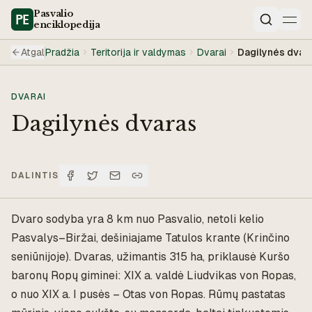
Pasvalio
enciklopedija
Paieška
Atgal
Pradžia
Teritorija ir valdymas
Dvarai
Dagilynės dvar
DVARAI
Dagilynės dvaras
DALINTIS
Dvaro sodyba yra 8 km nuo Pasvalio, netoli kelio
Pasvalys–Biržai, dešiniajame Tatulos krante (Krinčino
seniūnijoje). Dvaras, užimantis 315 ha, priklausė Kuršo
baronų Ropų giminei: XIX a. valdė Liudvikas von Ropas,
o nuo XIX a. I pusės – Otas von Ropas. Rūmų pastatas