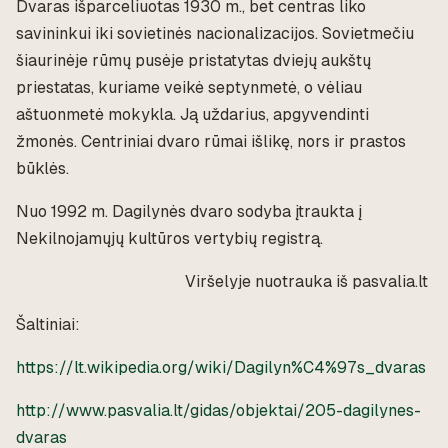
Dvaras išparceliuotas 1930 m., bet centras liko
savininkui iki sovietinės nacionalizacijos. Sovietmečiu
šiaurinėje rūmų pusėje pristatytas dviejų aukštų
priestatas, kuriame veikė septynmetė, o vėliau
aštuonmetė mokykla. Ją uždarius, apgyvendinti
žmonės. Centriniai dvaro rūmai išlikę, nors ir prastos
būklės.
Nuo 1992 m. Dagilynės dvaro sodyba įtraukta į
Nekilnojamųjų kultūros vertybių registrą.
Viršelyje nuotrauka iš pasvalia.lt
Šaltiniai:
https://lt.wikipedia.org/wiki/Dagilyn%C4%97s_dvaras
http://www.pasvalia.lt/gidas/objektai/205-dagilynes-
dvaras