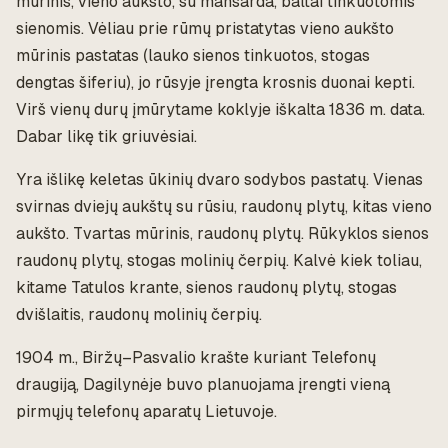
mūrinis, vieno aukšto, su mansarda, baltai tinkuotomis
sienomis. Vėliau prie rūmų pristatytas vieno aukšto
mūrinis pastatas (lauko sienos tinkuotos, stogas
dengtas šiferiu), jo rūsyje įrengta krosnis duonai kepti.
Virš vienų durų įmūrytame koklyje iškalta 1836 m. data.
Dabar likę tik griuvėsiai.
Yra išlikę keletas ūkinių dvaro sodybos pastatų. Vienas
svirnas dviejų aukštų su rūsiu, raudonų plytų, kitas vieno
aukšto. Tvartas mūrinis, raudonų plytų. Rūkyklos sienos
raudonų plytų, stogas molinių čerpių. Kalvė kiek toliau,
kitame Tatulos krante, sienos raudonų plytų, stogas
dvišlaitis, raudonų molinių čerpių.
1904 m., Biržų–Pasvalio krašte kuriant Telefonų
draugiją, Dagilynėje buvo planuojama įrengti vieną
pirmųjų telefonų aparatų Lietuvoje.