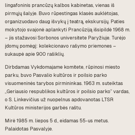
lingafoninis prancūzų kalbos kabinetas, vienas iš
pirmųjų šalyje. Buvo rūpestingas klasės auklėtojas,
organizuodavo daug išvykų į teatrą, ekskursijų. Paties
mokytojo svajonė aplankyti Prancūziją išsipildė 1968 m.
– jis stažavosi Sorbonos universitete Paryžiuje. Turėjo
įdomų pomėgį: kolekcionavo rašymo priemones –
sukaupė apie 900 rašiklių.
Dirbdamas Vykdomajame komitete, rūpinosi miesto
parku, buvo Pasvalio kultūros ir poilsio parko
visuomeninės tarybos pirmininkas. 1963 m. suteiktas
„Geriausio respublikos kultūros ir poilsio parko” vardas,
o S. Linkevičius už nuopelnus apdovanotas LTSR
Kultūros ministerijos garbės raštu.
Mirė 1985 m. liepos 5 d., eidamas 55-us metus.
Palaidotas Pasvalyje.