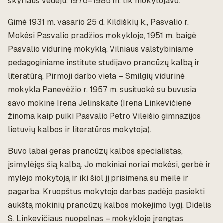
skyriaus vedėju. 1976–1985 m. tik mokytojavo.
Gimė 1931 m. vasario 25 d. Kildiškių k., Pasvalio r.
Mokėsi Pasvalio pradžios mokykloje, 1951 m. baigė
Pasvalio vidurinę mokyklą. Vilniaus valstybiniame
pedagoginiame institute studijavo prancūzų kalbą ir
literatūrą. Pirmoji darbo vieta – Smilgių vidurinė
mokykla Panevėžio r. 1957 m. susituokė su buvusia
savo mokine Irena Jelinskaite (Irena Linkevičienė
žinoma kaip puiki Pasvalio Petro Vileišio gimnazijos
lietuvių kalbos ir literatūros mokytoja).
Buvo labai geras prancūzų kalbos specialistas,
įsimylėjęs šią kalbą. Jo mokiniai noriai mokėsi, gerbė ir
mylėjo mokytoją ir iki šiol jį prisimena su meile ir
pagarba. Kruopštus mokytojo darbas padėjo pasiekti
aukštą mokinių prancūzų kalbos mokėjimo lygį. Didelis
S. Linkevičiaus nuopelnas – mokykloje įrengtas