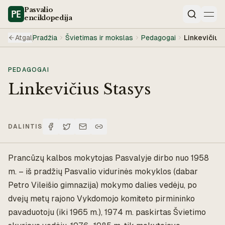
Pasvalio
enciklopedija
Paieška
Atgal
Pradžia
Švietimas ir mokslas
Pedagogai
Linkevičius
PEDAGOGAI
Linkevičius Stasys
DALINTIS
Prancūzų kalbos mokytojas Pasvalyje dirbo nuo 1958
m. – iš pradžių Pasvalio vidurinės mokyklos (dabar
Petro Vileišio gimnazija) mokymo dalies vedėju, po
dvejų metų rajono Vykdomojo komiteto pirmininko
pavaduotoju (iki 1965 m.), 1974 m. paskirtas Švietimo