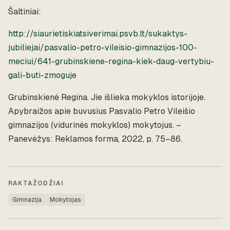
Šaltiniai:
http://siaurietiskiatsiverimai.psvb.lt/sukaktys-
jubiliejai/pasvalio-petro-vileisio-gimnazijos-100-
meciui/641-grubinskiene-regina-kiek-daug-vertybiu-
gali-buti-zmoguje
Grubinskienė Regina. Jie išlieka mokyklos istorijoje.
Apybraižos apie buvusius Pasvalio Petro Vileišio
gimnazijos (vidurinės mokyklos) mokytojus. –
Panevėžys: Reklamos forma, 2022, p. 75–86.
RAKTAŽODŽIAI
Gimnazija
Mokytojas