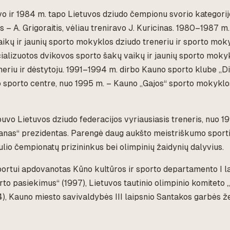
o ir 1984 m. tapo Lietuvos dziudo čempionu svorio kategorijo
s – A. Grigoraitis, vėliau treniravo J. Kuricinas. 1980–1987 m
ikų ir jaunių sporto mokyklos dziudo treneriu ir sporto mok
ializuotos dvikovos sporto šakų vaikų ir jaunių sporto moky
eneriu ir dėstytoju. 1991–1994 m. dirbo Kauno sporto klube „
 sporto centre, nuo 1995 m. – Kauno „Gajos“ sporto mokyklos
vo Lietuvos dziudo federacijos vyriausiasis treneris, nuo 1
anas“ prezidentas. Parengė daug aukšto meistriškumo sportin
lio čempionatų prizininkus bei olimpinių žaidynių dalyvius.
ortui apdovanotas Kūno kultūros ir sporto departamento I l
to pasiekimus“ (1997), Lietuvos tautinio olimpinio komiteto 
), Kauno miesto savivaldybės III laipsnio Santakos garbės ž