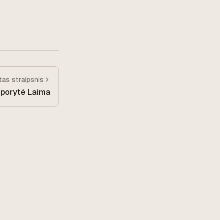
itas
straipsnis
lporytė Laima