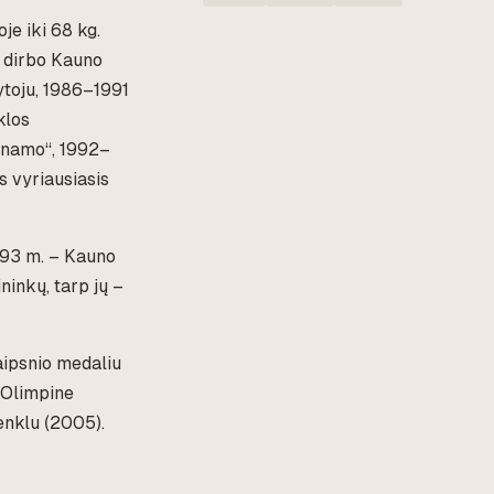
je iki 68 kg.
. dirbo Kauno
ytoju, 1986–1991
klos
Dinamo“, 1992–
 vyriausiasis
993 m. – Kauno
inkų, tarp jų –
aipsnio medaliu
„Olimpine
enklu (2005).