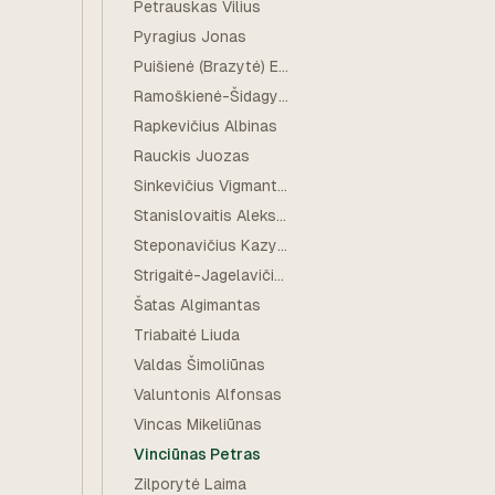
Petrauskas Vilius
Pyragius Jonas
Puišienė (Brazytė) Elena
Ramoškienė-Šidagytė Genovaitė
Rapkevičius Albinas
Rauckis Juozas
Sinkevičius Vigmantas
Stanislovaitis Aleksas
Steponavičius Kazys Vladas
Strigaitė-Jagelavičienė Genovaitė Ona
Šatas Algimantas
Triabaitė Liuda
Valdas Šimoliūnas
Valuntonis Alfonsas
Vincas Mikeliūnas
Vinciūnas Petras
Zilporytė Laima