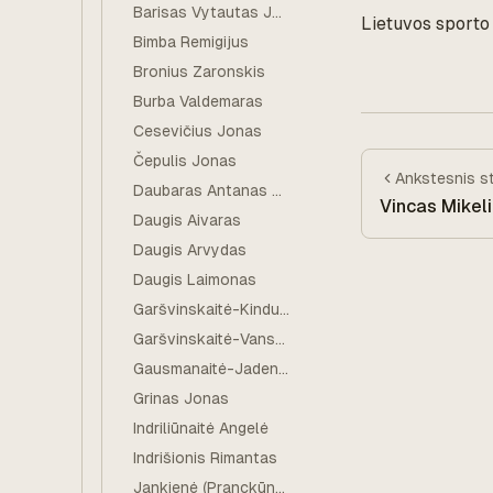
Barisas Vytautas Jurgis
Lietuvos sporto e
Bimba Remigijus
Bronius Zaronskis
Burba Valdemaras
Cesevičius Jonas
Čepulis Jonas
Ankstesnis
s
Daubaras Antanas Rimantas
Vincas Mikel
Daugis Aivaras
Daugis Arvydas
Daugis Laimonas
Garšvinskaitė-Kindurienė Genovaitė
Garšvinskaitė-Vansavičienė Marytė
Gausmanaitė-Jadenkienė Melanija
Grinas Jonas
Indriliūnaitė Angelė
Indrišionis Rimantas
Jankienė (Pranckūnaitė) Zita