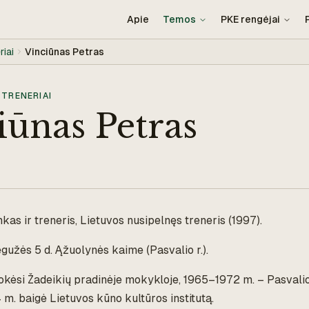
Apie
Temos
PKE rengėjai
riai
Vinciūnas Petras
 TRENERIAI
iūnas Petras
kas ir treneris, Lietuvos nusipelnęs treneris (1997).
gužės 5 d. Ąžuolynės kaime (Pasvalio r.).
kėsi Žadeikių pradinėje mokykloje, 1965–1972 m. – Pasvalio
m. baigė Lietuvos kūno kultūros institutą.