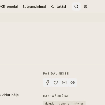
PKE rėmėjai
Sutrumpinimai
Kontaktai
Paieška
Pritaikymo 
PASIDALINKITE
 vidurinėje
RAKTAŽODŽIAI
dziudo
treneris
imtynės