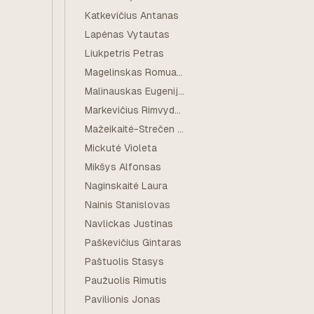
Katkevičius Antanas
Lapėnas Vytautas
Liukpetris Petras
Magelinskas Romualdas
Malinauskas Eugenijus
Markevičius Rimvydas
Mažeikaitė-Strečen Sigita
Mickutė Violeta
Mikšys Alfonsas
Naginskaitė Laura
Nainis Stanislovas
Navlickas Justinas
Paškevičius Gintaras
Paštuolis Stasys
Paužuolis Rimutis
Pavilionis Jonas