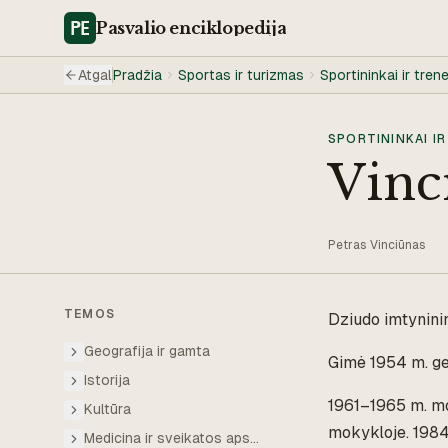
Pasvalio
enciklopedija
Atgal
Pradžia
Sportas ir turizmas
Sportininkai ir trene
SPORTININKAI IR
Vinc
Petras Vinciūnas
TEMOS
Dziudo imtyninin
Geografija ir gamta
Gimė 1954 m. ge
Istorija
1961–1965 m. mo
Kultūra
mokykloje. 1984 
Medicina ir sveikatos apsauga