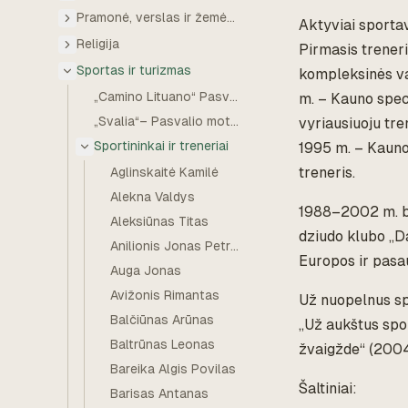
Pramonė, verslas ir žemės ūkis
Aktyviai sportav
Religija
Pirmasis treneri
Sportas ir turizmas
kompleksinės va
„Camino Lituano“ Pasvalio rajone
m. – Kauno spec
„Svalia“– Pasvalio moterų rankinio komanda
vyriausiuoju tr
Sportininkai ir treneriai
1995 m. – Kauno
treneris.
Aglinskaitė Kamilė
Alekna Valdys
1988–2002 m. bu
Aleksiūnas Titas
dziudo klubo „D
Anilionis Jonas Petras
Europos ir pasau
Auga Jonas
Avižonis Rimantas
Už nuopelnus sp
Balčiūnas Arūnas
„Už aukštus spor
Baltrūnas Leonas
žvaigžde“ (2004
Bareika Algis Povilas
Šaltiniai:
Barisas Antanas