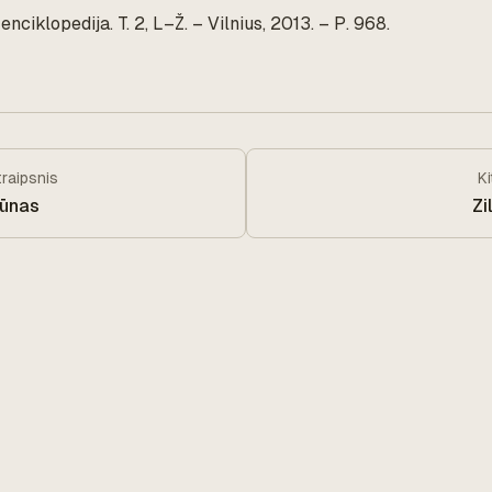
nciklopedija. T. 2, L–Ž. – Vilnius, 2013. – P. 968.
traipsnis
K
iūnas
Zi