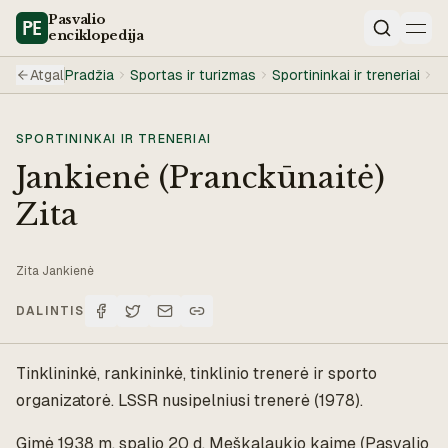
Pasvalio
enciklopedija
Paieška
Atgal
Pradžia
Sportas ir turizmas
Sportininkai ir treneriai
J
SPORTININKAI IR TRENERIAI
Jankienė (Pranckūnaitė)
Zita
Zita Jankienė
DALINTIS
Tinklininkė, rankininkė, tinklinio trenerė ir sporto
organizatorė. LSSR nusipelniusi trenerė (1978).
Gimė 1938 m. spalio 20 d. Meškalaukio kaime (Pasvalio