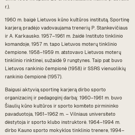
r.).
1960 m. baigė Lietuvos kūno kultūros institutą. Sportinę
karjerą pradėjo vadovaujama trenerių P. Stankevičiaus
ir A. Karkausko. 1957–1961 m. žaidė Instituto tinklinio
komandoje, 1957 m. tapo Lietuvos moterų tinklinio
čempione. 1958–1959 m. atstovavo Lietuvos moterų
tinklinio rinktinei, sužaidė 9 rungtynes. Taip pat buvo
Lietuvos rankinio čempionė (1958) ir SSRS vienuolikių
rankinio čempionė (1957).
Baigusi aktyvią sportinę karjerą dirbo sporto
organizacinį ir pedagoginį darbą: 1960–1961 m. buvo
Šiaulių kūno kultūros ir sporto komiteto pirmininko
pavaduotoja, 1961–1962 m. – Vilniaus universiteto
dėstytoja ir sporto klubo instruktorė. 1964–1994 m.
dirbo Kauno sporto mokyklos tinklinio trenere, 1994–