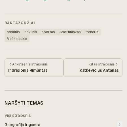
RAKTAŽODŽIAI
rankinis
tinklinis
sportas
Sportininkas
treneris
Meškalaukis
Ankstesnis
straipsnis
Kitas
straipsnis
Indrišionis Rimantas
Katkevičius Antanas
NARŠYTI TEMAS
Visi straipsniai
Geografija ir gamta