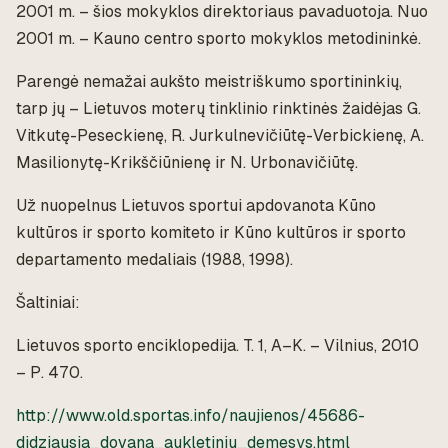
2001 m. – šios mokyklos direktoriaus pavaduotoja. Nuo
2001 m. – Kauno centro sporto mokyklos metodininkė.
Parengė nemažai aukšto meistriškumo sportininkių,
tarp jų – Lietuvos moterų tinklinio rinktinės žaidėjas G.
Vitkutę-Peseckienę, R. Jurkulnevičiūtę-Verbickienę, A.
Masilionytę-Krikščiūnienę ir N. Urbonavičiūtę.
Už nuopelnus Lietuvos sportui apdovanota Kūno
kultūros ir sporto komiteto ir Kūno kultūros ir sporto
departamento medaliais (1988, 1998).
Šaltiniai:
Lietuvos sporto enciklopedija. T. 1, A–K. – Vilnius, 2010
– P. 470.
http://www.old.sportas.info/naujienos/45686-
didziausia_dovana_aukletiniu_demesys.html