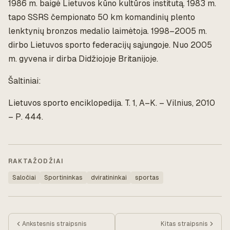
1986 m. baigė Lietuvos kūno kultūros institutą. 1983 m.
tapo SSRS čempionato 50 km komandinių plento
lenktynių bronzos medalio laimėtoja. 1998–2005 m.
dirbo Lietuvos sporto federacijų sąjungoje. Nuo 2005
m. gyvena ir dirba Didžiojoje Britanijoje.
Šaltiniai:
Lietuvos sporto enciklopedija. T. 1, A–K. – Vilnius, 2010
– P. 444.
RAKTAŽODŽIAI
Saločiai
Sportininkas
dviratininkai
sportas
Ankstesnis
straipsnis
Kitas
straipsnis