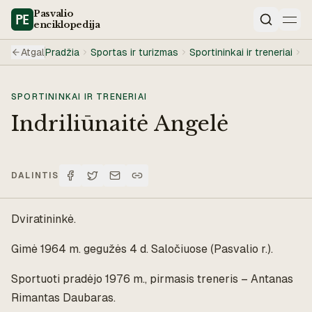
Pasvalio
enciklopedija
Paieška
Atgal
Pradžia
Sportas ir turizmas
Sportininkai ir treneriai
I
SPORTININKAI IR TRENERIAI
Indriliūnaitė Angelė
DALINTIS
Dviratininkė.
Gimė 1964 m. gegužės 4 d. Saločiuose (Pasvalio r.).
Sportuoti pradėjo 1976 m., pirmasis treneris – Antanas
Rimantas Daubaras.