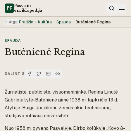
Pasvalio
enciklopedija
Paieška
Atgal
Pradžia
Kultūra
Spauda
Butėnienė Regina
SPAUDA
Butėnienė Regina
DALINTIS
Žurnalistė, publicistė, visuomenininkė. Regina Linutė
Gabrielaitytė-Butėnienė gimė 1938 m. lapkričio 13 d.
Alytuje. Baigė Joniškėlio žemės ūkio technikumą,
studijavo Vilniaus universitete.
Nuo 1958 m. gyveno Pasvalyje. Dirbo kolūkyje „Kovo 8-