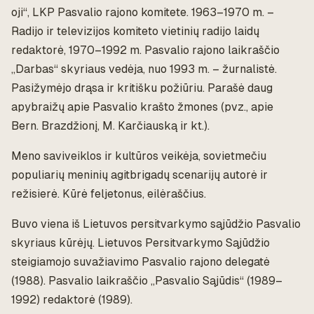
oji“, LKP Pasvalio rajono komitete. 1963–1970 m. –
Radijo ir televizijos komiteto vietinių radijo laidų
redaktorė, 1970–1992 m. Pasvalio rajono laikraščio
„Darbas“ skyriaus vedėja, nuo 1993 m. – žurnalistė.
Pasižymėjo drąsa ir kritišku požiūriu. Parašė daug
apybraižų apie Pasvalio krašto žmones (pvz., apie
Bern. Brazdžionį, M. Karčiauską ir kt.).
Meno saviveiklos ir kultūros veikėja, sovietmečiu
populiarių meninių agitbrigadų scenarijų autorė ir
režisierė. Kūrė feljetonus, eilėraščius.
Buvo viena iš Lietuvos persitvarkymo sąjūdžio Pasvalio
skyriaus kūrėjų. Lietuvos Persitvarkymo Sąjūdžio
steigiamojo suvažiavimo Pasvalio rajono delegatė
(1988). Pasvalio laikraščio „Pasvalio Sąjūdis“ (1989–
1992) redaktorė (1989).