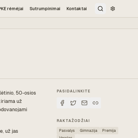
PKE rėmėjai
Sutrumpinimai
Kontaktai
Paieška
Pritaikymo 
PASIDALINKITE
ėtinio, 50-osios
kiriama už
apdovanojami
RAKTAŽODŽIAI
, už jas
Pasvalys
Gimnazija
Premija