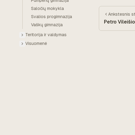
Pumpėnų gimnazija
Saločių mokykla
Ankstesnis
s
Svalios progimnazija
Petro Vileiši
Vaškų gimnazija
Teritorija ir valdymas
Visuomenė