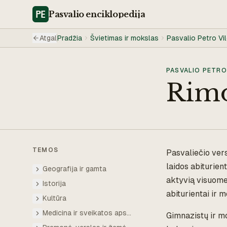
Pasvalio
enciklopedija
Atgal
Pradžia
Švietimas ir mokslas
Pasvalio Petro Vil
PASVALIO PETRO 
Rimo
TEMOS
Pasvaliečio ver
laidos abiturien
Geografija ir gamta
aktyvią visuome
Istorija
abiturientai ir 
Kultūra
Medicina ir sveikatos apsauga
Gimnazistų ir m