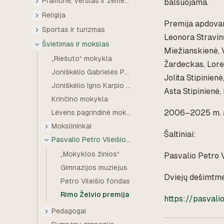
Pramonė, verslas ir žemės ūkis
balsuojama.
Religija
Premija apdovan
Sportas ir turizmas
Leonora Stravin
Švietimas ir mokslas
Miežianskienė, 
„Riešuto“ mokykla
Žardeckas, Loret
Joniškėlio Gabrielės Petkevičaitės-Bitės gimnazija
Jolita Stipinien
Joniškėlio Igno Karpio žemės ūkio ir paslaugų mokykla
Asta Stipinienė,
Krinčino mokykla
2006–2025 m. a
Lėvens pagrindinė mokykla
Mokslininkai
Šaltiniai:
Pasvalio Petro Vileišio gimnazija
„Mokyklos žinios“
Pasvalio Petro 
Gimnazijos muziejus
Dviejų dešimtm
Petro Vileišio fondas
Rimo Želvio premija
https://pasvali
Pedagogai