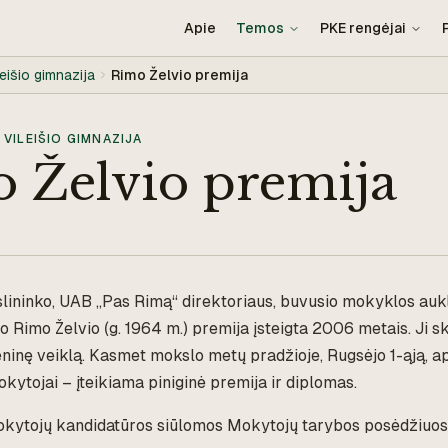
Apie
Temos
PKE rengėjai
eišio gimnazija
Rimo Želvio premija
VILEIŠIO GIMNAZIJA
 Želvio premija
slininko, UAB „Pas Rimą“ direktoriaus, buvusio mokyklos aukl
to Rimo Želvio (g. 1964 m.) premija įsteigta 2006 metais. Ji s
ninę veiklą. Kasmet mokslo metų pradžioje, Rugsėjo 1-ąją, 
mokytojai – įteikiama piniginė premija ir diplomas.
okytojų kandidatūros siūlomos Mokytojų tarybos posėdžiuose