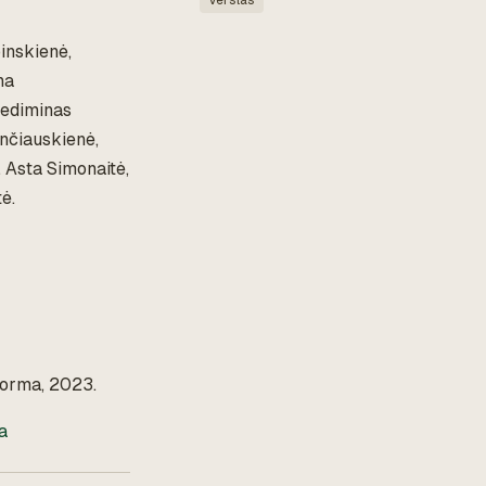
Verslas
inskienė,
na
Gediminas
ančiauskienė,
 Asta Simonaitė,
ė.
orma, 2023.
a