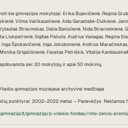
oti šie gimnazijos mokytojai: Erika Bujevičienė, Regina Grub
skienė, Vilma Vačikauskienė, Aida Garastaitė-Dulkienė, Jani
Vytautas Stravinskas, Dalia Baniulienė, Nida Stravinskienė, 
a Liukpetrienė, Sigitas Paliulis, Audrius Vanagas, Regina Sl
ė, Inga Špokavičienė, Inga Jokubonienė, Andrius Maračinskas,
 Monika Grigaliūnienė, Faustas Petriškis, Vitalija Kanišauskait
pdovanota per 20 mokytojų ir apie 50 mokinių.
Vileišio gimnazijos muziejaus archyvinė medžiaga
ečių punktyrai: 2002–2022 metai. – Panevėžys: Reklamos f
ogimnazija.lt/gimnazija/p-vileisio-fondas/rimo-zelvio-premij