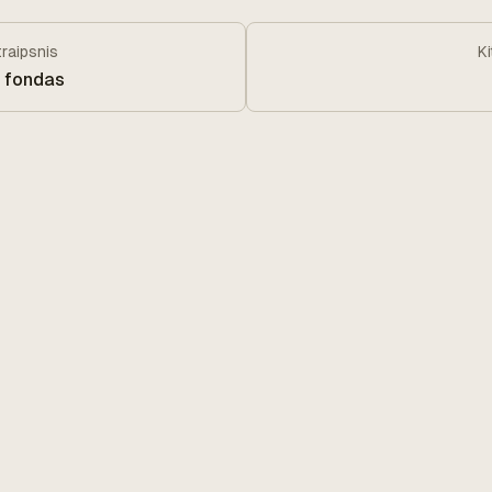
traipsnis
K
o fondas