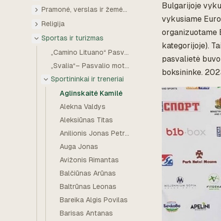
Bulgarijoje vyku
Pramonė, verslas ir žemės ūkis
vykusiame Europ
Religija
organizuotame E
Sportas ir turizmas
kategorijoje). T
„Camino Lituano“ Pasvalio rajone
pasvalietė buvo
„Svalia“– Pasvalio moterų rankinio komanda
boksininke. 202
Sportininkai ir treneriai
Aglinskaitė Kamilė
Alekna Valdys
Aleksiūnas Titas
Anilionis Jonas Petras
Auga Jonas
Avižonis Rimantas
Balčiūnas Arūnas
Baltrūnas Leonas
Bareika Algis Povilas
Barisas Antanas