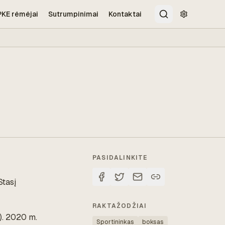
PKE rėmėjai
Sutrumpinimai
Kontaktai
Paieška
Pritaikymo 
PASIDALINKITE
Stasį
RAKTAŽODŽIAI
). 2020 m.
Sportininkas
boksas