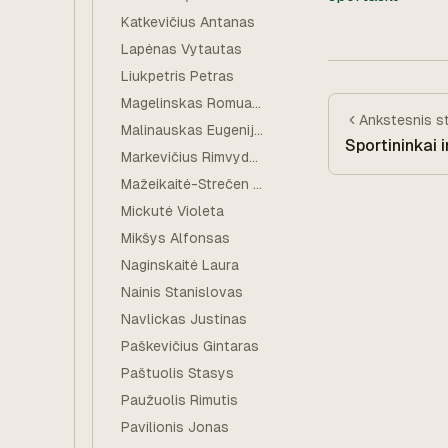
Katkevičius Antanas
Lapėnas Vytautas
Liukpetris Petras
Magelinskas Romualdas
Ankstesnis
s
Malinauskas Eugenijus
Sportininkai i
Markevičius Rimvydas
Mažeikaitė-Strečen Sigita
Mickutė Violeta
Mikšys Alfonsas
Naginskaitė Laura
Nainis Stanislovas
Navlickas Justinas
Paškevičius Gintaras
Paštuolis Stasys
Paužuolis Rimutis
Pavilionis Jonas