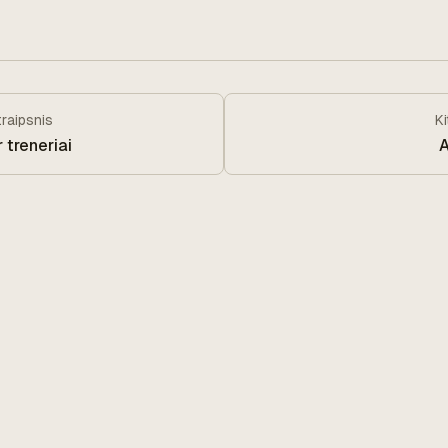
traipsnis
K
r treneriai
A