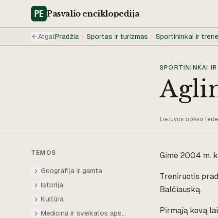
Pasvalio
enciklopedija
Atgal
Pradžia
Sportas ir turizmas
Sportininkai ir trene
SPORTININKAI IR
Agli
Lietuvos bokso feder
TEMOS
Gimė 2004 m. ko
Geografija ir gamta
Treniruotis prad
Istorija
Balčiauską.
Kultūra
Pirmąją kovą la
Medicina ir sveikatos apsauga