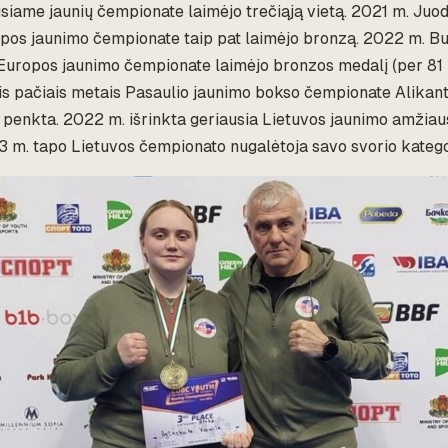
siame jaunių čempionate laimėjo trečiąją vietą. 2021 m. Juod
os jaunimo čempionate taip pat laimėjo bronzą. 2022 m. Bul
uropos jaunimo čempionate laimėjo bronzos medalį (per 81 
ais pačiais metais Pasaulio jaunimo bokso čempionate Alikantė
 penkta. 2022 m. išrinkta geriausia Lietuvos jaunimo amžia
3 m. tapo Lietuvos čempionato nugalėtoja savo svorio kategor