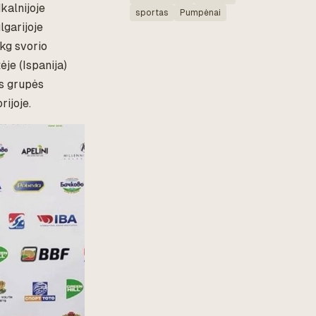
kalnijoje
sportas
Pumpėnai
garijoje
kg svorio
je (Ispanija)
us grupės
ijoje.