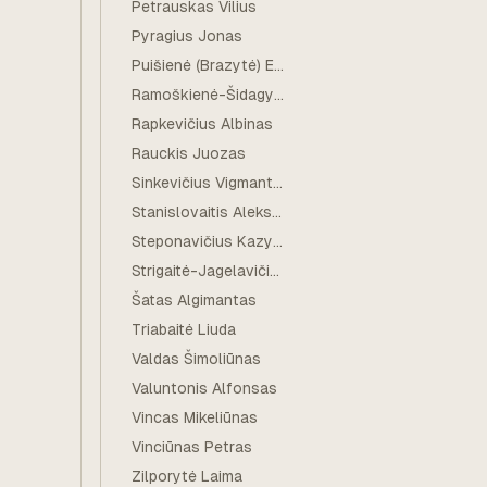
Petrauskas Vilius
Pyragius Jonas
Puišienė (Brazytė) Elena
Ramoškienė-Šidagytė Genovaitė
Rapkevičius Albinas
Rauckis Juozas
Sinkevičius Vigmantas
Stanislovaitis Aleksas
Steponavičius Kazys Vladas
Strigaitė-Jagelavičienė Genovaitė Ona
Šatas Algimantas
Triabaitė Liuda
Valdas Šimoliūnas
Valuntonis Alfonsas
Vincas Mikeliūnas
Vinciūnas Petras
Zilporytė Laima