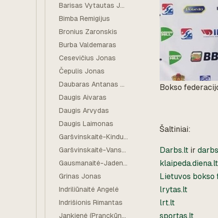
Barisas Vytautas Jurgis
Bimba Remigijus
Bronius Zaronskis
Burba Valdemaras
Cesevičius Jonas
Čepulis Jonas
Daubaras Antanas Rimantas
Bokso federacijo
Daugis Aivaras
Daugis Arvydas
Daugis Laimonas
Šaltiniai:
Garšvinskaitė-Kindurienė Genovaitė
Darbs.lt
ir
darbs.
Garšvinskaitė-Vansavičienė Marytė
klaipeda.diena.lt
Gausmanaitė-Jadenkienė Melanija
Lietuvos bokso 
Grinas Jonas
lrytas.lt
Indriliūnaitė Angelė
lrt.lt
Indrišionis Rimantas
sportas.lt
Jankienė (Pranckūnaitė) Zita