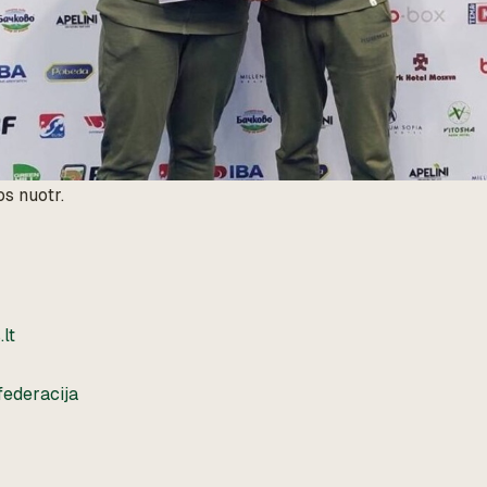
s nuotr.
lt
federacija