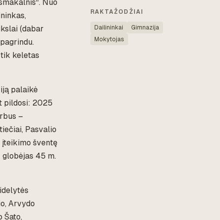
ksmakalnis“. Nuo
RAKTAŽODŽIAI
ninkas,
ikslai (dabar
Dailininkai
Gimnazija
Mokytojas
 pagrindu.
 tik keletas
iją palaikė
t pildosi: 2025
arbus –
iečiai, Pasvalio
 įteikimo šventę
r globėjas 45 m.
idelytės
io, Arvydo
o Šato,