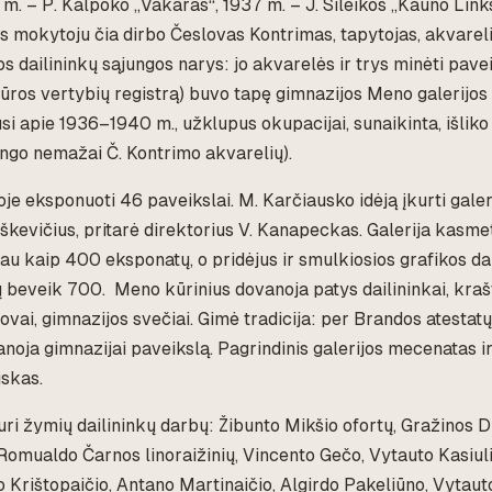
 m. – P. Kalpoko „Vakaras“, 1937 m. – J. Šileikos „Kauno Lin
s mokytoju čia dirbo Česlovas Kontrimas, tapytojas, akvareli
os dailininkų sąjungos narys: jo akvarelės ir trys minėti pave
ltūros vertybių registrą) buvo tapę gimnazijos Meno galerijos
usi apie 1936–1940 m., užklupus okupacijai, sunaikinta, išliko
ingo nemažai Č. Kontrimo akvarelių).
e eksponuoti 46 paveikslai. M. Karčiausko idėją įkurti galer
kevičius, pritarė direktorius V. Kanapeckas. Galerija kasme
iau kaip 400 eksponatų, o pridėjus ir smulkiosios grafikos d
ų beveik 700. Meno kūrinius dovanoja patys dailininkai, krašt
vai, gimnazijos svečiai. Gimė tradicija: per Brandos atestatų
anoja gimnazijai paveikslą. Pagrindinis galerijos mecenatas i
skas.
turi žymių dailininkų darbų: Žibunto Mikšio ofortų, Gražinos D
 Romualdo Čarnos linoraižinių, Vincento Gečo, Vytauto Kasiul
o Krištopaičio, Antano Martinaičio, Algirdo Pakeliūno, Vytaut