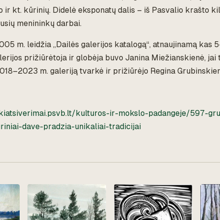
ir kt. kūrinių. Didelė eksponatų dalis – iš Pasvalio krašto kil
jusių menininkų darbai.
05 m. leidžia „Dailės galerijos katalogą“, atnaujinamą kas 5
erijos prižiūrėtoja ir globėja buvo Janina Miežianskienė, jai
018–2023 m. galeriją tvarkė ir prižiūrėjo Regina Grubinskie
iskiatsiverimai.psvb.lt/kulturos-ir-mokslo-padangeje/597-gr
iniai-dave-pradzia-unikaliai-tradicijai