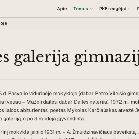
Apie
Temos
PKE rengėjai
joje
s galerija gimnazi
8 d. Pasvalio vidurinėje mokykloje (dabar Petro Vileišio gimna
ja (vėliau – Mažoji dailės, dabar Dailės galerija). 1972 m., m
os laidos abiturientas, poetas Mykolas Karčiauskas atvežė 3
ti galeriją, o po 3 m. idėja įgyvendinta.
rinį mokykla įsigijo 1931 m. – A. Žmuidzinavičiaus paveikslą