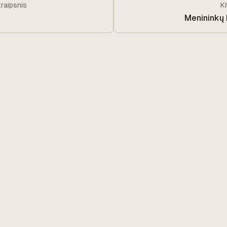
traipsnis
K
Menininkų 