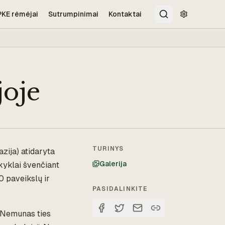
PKE rėmėjai
Sutrumpinimai
Kontaktai
Paieška
Pritaikymo 
joje
TURINYS
zija) atidaryta
Galerija
okyklai švenčiant
0 paveikslų ir
PASIDALINKITE
 „Nemunas ties