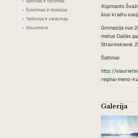
Sportas ir turizmas
Algimanto Švažo 
Švietimas ir mokslas
šiuo kraštu susi
Teritorija ir valdymas
Gimnazija nuo 20
Visuomenė
metus Dailės gal
Stravinskienė, 2
Šaltiniai:
http://siauriet
regina-meno-kur
Galerija