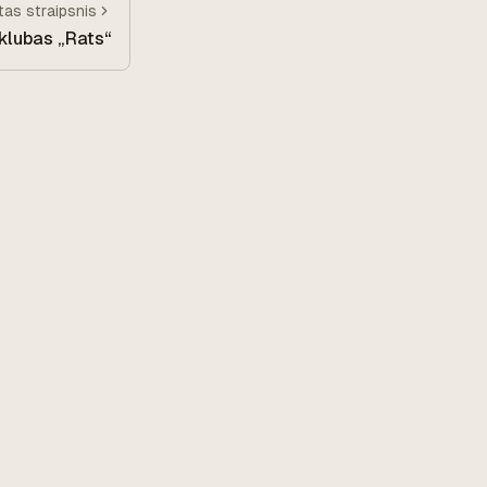
itas
straipsnis
klubas „Rats“