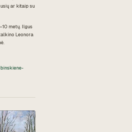
usių ar kitaip su
–10 metų. Ilgus
 talkino Leonora
nė.
ubinskiene-