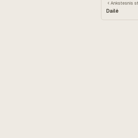
Ankstesnis
s
Dailė