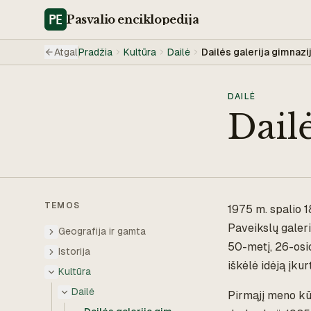
Pasvalio
enciklopedija
Atgal
Pradžia
Kultūra
Dailė
Dailės galerija gimnazi
DAILĖ
Dailė
TEMOS
1975 m. spalio 1
Paveikslų galeri
Geografija ir gamta
50-metį, 26-osi
Istorija
iškėlė idėją įkur
Kultūra
Dailė
Pirmąjį meno kū