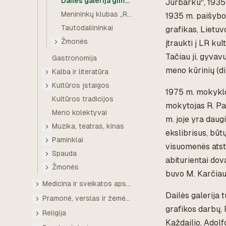
Dailės galerija gimnazijoje
Jurbarku“, 1935
Menininkų klubas „Rats“
1935 m. paišybo
Tautodailininkai
grafikas, Lietuv
Žmonės
įtraukti į LR ku
Tačiau ji, gyvav
Gastronomija
meno kūrinių (d
Kalba ir literatūra
Kultūros įstaigos
1975 m. mokykloj
Kultūros tradicijos
mokytojas R. Paš
Meno kolektyvai
m. joje yra daug
Muzika, teatras, kinas
ekslibrisus, būt
Paminklai
visuomenės atsto
Spauda
abiturientai dov
Žmonės
buvo M. Karčiau
Medicina ir sveikatos apsauga
Dailės galerija 
Pramonė, verslas ir žemės ūkis
grafikos darbų,
Religija
Každailio, Adolf