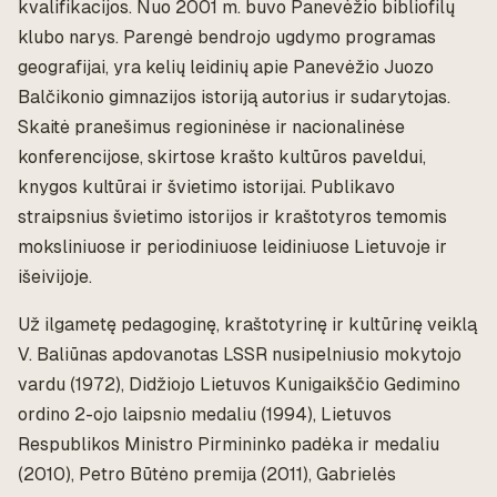
kvalifikacijos. Nuo 2001 m. buvo Panevėžio bibliofilų
klubo narys. Parengė bendrojo ugdymo programas
geografijai, yra kelių leidinių apie Panevėžio Juozo
Balčikonio gimnazijos istoriją autorius ir sudarytojas.
Skaitė pranešimus regioninėse ir nacionalinėse
konferencijose, skirtose krašto kultūros paveldui,
knygos kultūrai ir švietimo istorijai. Publikavo
straipsnius švietimo istorijos ir kraštotyros temomis
moksliniuose ir periodiniuose leidiniuose Lietuvoje ir
išeivijoje.
Už ilgametę pedagoginę, kraštotyrinę ir kultūrinę veiklą
V. Baliūnas apdovanotas LSSR nusipelniusio mokytojo
vardu (1972), Didžiojo Lietuvos Kunigaikščio Gedimino
ordino 2-ojo laipsnio medaliu (1994), Lietuvos
Respublikos Ministro Pirmininko padėka ir medaliu
(2010), Petro Būtėno premija (2011), Gabrielės