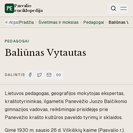
Pasvalio
enciklopedija
Paieška
Atgal
Pradžia
Švietimas ir mokslas
Pedagogai
Baliūnas Vy
PEDAGOGAI
Baliūnas Vytautas
DALINTIS
Lietuvos pedagogas, geografijos mokytojas ekspertas,
kraštotyrininkas, ilgametis Panevėžio Juozo Balčikonio
gimnazijos vadovas, reikšmingai prisidėjęs prie
Panevėžio krašto kultūros paveldo tyrimų ir sklaidos.
Gimė 1930 m. sausio 26 d. Vilkiškių kaime (Pasvalio r.).