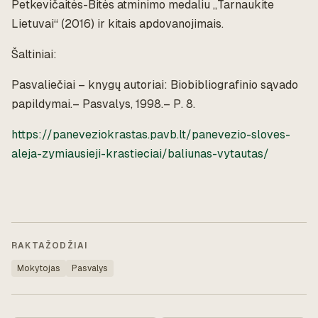
Petkevičaitės-Bitės atminimo medaliu „Tarnaukite
Lietuvai“ (2016) ir kitais apdovanojimais.
Šaltiniai:
Pasvaliečiai – knygų autoriai: Biobibliografinio sąvado
papildymai.– Pasvalys, 1998.– P. 8.
https://paneveziokrastas.pavb.lt/panevezio-sloves-
aleja-zymiausieji-krastieciai/baliunas-vytautas/
RAKTAŽODŽIAI
Mokytojas
Pasvalys