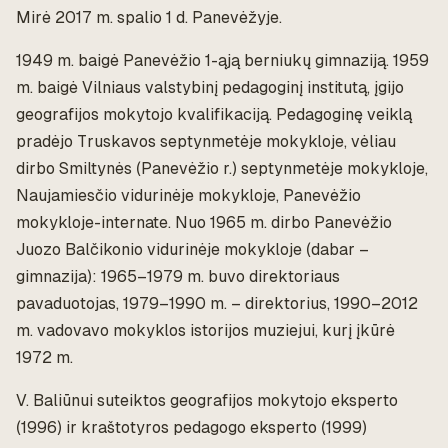
Mirė 2017 m. spalio 1 d. Panevėžyje.
1949 m. baigė Panevėžio 1-ąją berniukų gimnaziją. 1959
m. baigė Vilniaus valstybinį pedagoginį institutą, įgijo
geografijos mokytojo kvalifikaciją. Pedagoginę veiklą
pradėjo Truskavos septynmetėje mokykloje, vėliau
dirbo Smiltynės (Panevėžio r.) septynmetėje mokykloje,
Naujamiesčio vidurinėje mokykloje, Panevėžio
mokykloje-internate. Nuo 1965 m. dirbo Panevėžio
Juozo Balčikonio vidurinėje mokykloje (dabar –
gimnazija): 1965–1979 m. buvo direktoriaus
pavaduotojas, 1979–1990 m. – direktorius, 1990–2012
m. vadovavo mokyklos istorijos muziejui, kurį įkūrė
1972 m.
V. Baliūnui suteiktos geografijos mokytojo eksperto
(1996) ir kraštotyros pedagogo eksperto (1999)