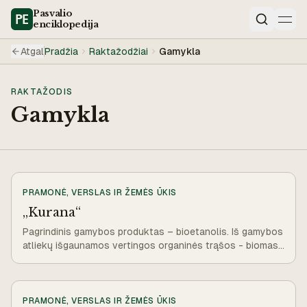
Pasvalio
enciklopedija
Paieška
Atgal
Pradžia
Raktažodžiai
Gamykla
RAKTAŽODIS
Gamykla
PRAMONĖ, VERSLAS IR ŽEMĖS ŪKIS
„Kurana“
Pagrindinis gamybos produktas – bioetanolis. Iš gamybos
atliekų išgaunamos vertingos organinės trąšos - biomasė
ir kompostas.
PRAMONĖ, VERSLAS IR ŽEMĖS ŪKIS